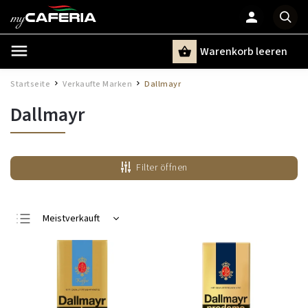
Warenkorb leeren
Suchen
Startseite
Verkaufte Marken
Dallmayr
/
/
Dallmayr
Filter öffnen
Meistverkauft
Günstigste
Teuerste
Alphabetisch