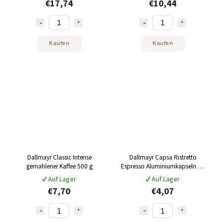
€17,74
€10,44
Kaufen
Kaufen
Dallmayr Classic Intense
Dallmayr Capsa Ristretto
gemahlener Kaffee 500 g
Espresso Aluminiumkapseln 10
Stk
✔ Auf Lager
✔ Auf Lager
€7,70
€4,07