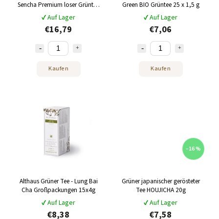
Sencha Premium loser Grüntee
Green BIO Grüntee 25 x 1,5 g
250 g
✔ Auf Lager
✔ Auf Lager
€16,79
€7,06
Kaufen
Kaufen
–16 %
Althaus Grüner Tee - Lung Bai
Grüner japanischer gerösteter
Cha Großpackungen 15x4g
Tee HOUJICHA 20g
✔ Auf Lager
✔ Auf Lager
€8,38
€7,58