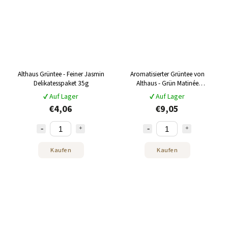
Althaus Grüntee - Feiner Jasmin
Aromatisierter Grüntee von
Delikatesspaket 35g
Althaus - Grün Matinée
Großpackung 60g
✔ Auf Lager
✔ Auf Lager
€4,06
€9,05
Kaufen
Kaufen