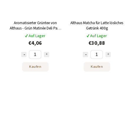
Aromatisierter Grüntee von
Althaus Matcha für Latte lösliches
Althaus - Grün Matinée Deli Pack
Getränk 400g
35g
✔ Auf Lager
✔ Auf Lager
€4,06
€30,88
Kaufen
Kaufen