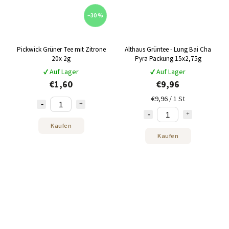
–30 %
Pickwick Grüner Tee mit Zitrone
Althaus Grüntee - Lung Bai Cha
20x 2g
Pyra Packung 15x2,75g
✔ Auf Lager
✔ Auf Lager
€1,60
€9,96
€9,96 / 1 St
Kaufen
Kaufen