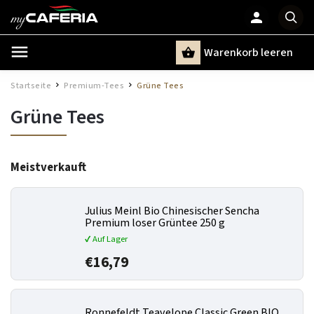
Warenkorb leeren
Suchen
Startseite
Premium-Tees
Grüne Tees
/
/
Grüne Tees
Meistverkauft
Julius Meinl Bio Chinesischer Sencha
Premium loser Grüntee 250 g
✔ Auf Lager
€16,79
Ronnefeldt Teavelope Classic Green BIO