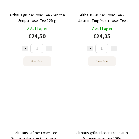
Althaus grüner loser Tee - Sencha
Althaus Grüner Loser Tee -
Senpai loser Tee 225 g
Jasmin Ting Yuan Loser Tee
250g
✔ Auf Lager
✔ Auf Lager
€24,50
€24,05
Kaufen
Kaufen
Althaus Grüner Loser Tee -
Althaus grüner loser Tee - Grün
Gunpowder Zhu Cha Loser Tee
Matinée loser Tee 200g