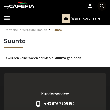
Warenkorb leeren
Suchen
Startseite
Verkaufte Marken
Suunto
/
/
Suunto
Es wurden keine Waren der Marke
Suunto
gefunden....
Kundenservice:
+43 676 7709452