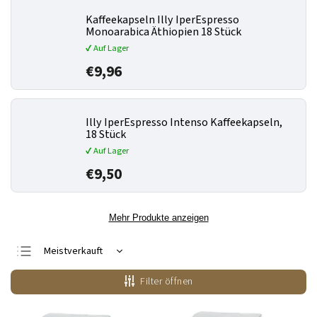
Kaffeekapseln Illy IperEspresso
Monoarabica Äthiopien 18 Stück
✔ Auf Lager
€9,96
Illy IperEspresso Intenso Kaffeekapseln,
18 Stück
✔ Auf Lager
€9,50
Mehr Produkte anzeigen
Meistverkauft
Günstigste
Filter öffnen
Teuerste