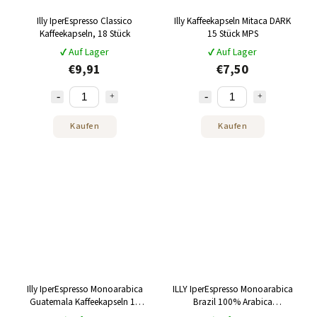
Illy IperEspresso Classico
Illy Kaffeekapseln Mitaca DARK
Kaffeekapseln, 18 Stück
15 Stück MPS
✔ Auf Lager
✔ Auf Lager
€9,91
€7,50
Kaufen
Kaufen
Illy IperEspresso Monoarabica
ILLY IperEspresso Monoarabica
Guatemala Kaffeekapseln 18
Brazil 100% Arabica
Stück
Kaffeekapseln 18 Stück