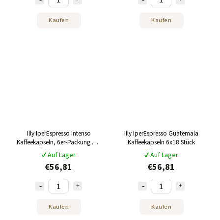
Kaufen
Kaufen
Illy IperEspresso Intenso
Illy IperEspresso Guatemala
Kaffeekapseln, 6er-Packung mit
Kaffeekapseln 6x18 Stück
je 18 Stück
✔ Auf Lager
✔ Auf Lager
€56,81
€56,81
Kaufen
Kaufen