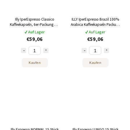
Illy IperEspresso Classico
ILLY IperEspresso Brazil 100%
Kaffeekapseln, 6er-Packung mit
Arabica Kaffeekapseln Packung
je 18 Stück
mit 6 x 18 Stück
✔ Auf Lager
✔ Auf Lager
€59,06
€59,06
Kaufen
Kaufen
Illy Espresso NORMAL 15 Stück
Illy Espresso LUNGO 15 Stück