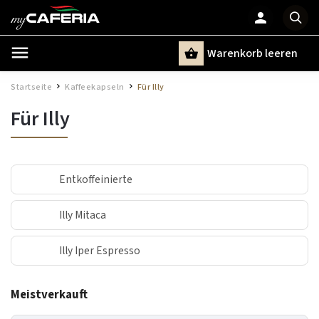
Warenkorb leeren
Suchen
Startseite
Kaffeekapseln
Für Illy
/
/
Für Illy
Entkoffeinierte
Illy Mitaca
Illy Iper Espresso
Meistverkauft