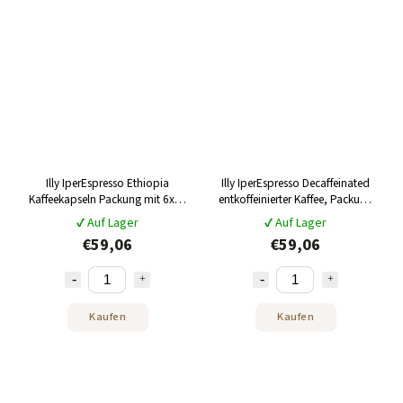
Illy IperEspresso Ethiopia
Illy IperEspresso Decaffeinated
Kaffeekapseln Packung mit 6x18
entkoffeinierter Kaffee, Packung
Stück
6x18 Stück
✔ Auf Lager
✔ Auf Lager
€59,06
€59,06
Kaufen
Kaufen