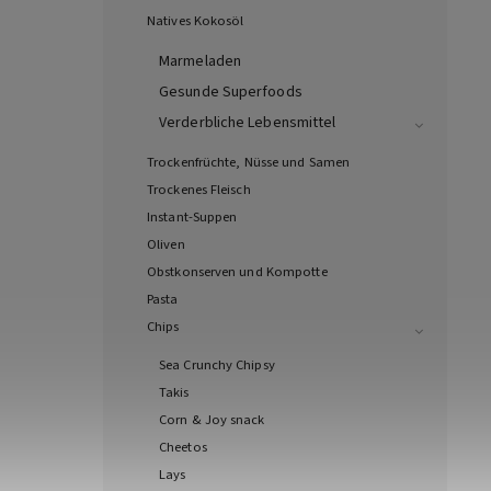
Natives Kokosöl
Marmeladen
Gesunde Superfoods
Verderbliche Lebensmittel
Trockenfrüchte, Nüsse und Samen
Trockenes Fleisch
Instant-Suppen
Oliven
Obstkonserven und Kompotte
Pasta
Chips
Sea Crunchy Chipsy
Takis
Corn & Joy snack
Cheetos
Lays