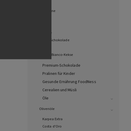
Trolli
Panettone
Baileys
Fizi
Woogie
Witors Schokolade
Milka
Mulino-Bianco-Kekse
Premium-Schokolade
Pralinen für Kinder
Gesunde Ernährung FoodNess
Cerealien und Müsli
Öle
Olivenöle
Karpea Extra
Costa d'Oro