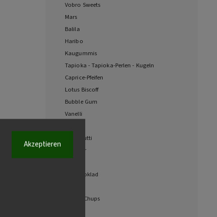
Vobro Sweets
Mars
Balila
Haribo
Kaugummis
Tapioka - Tapioka-Perlen - Kugeln
Caprice-Pfeifen
Lotus Biscoff
Bubble Gum
Vanelli
Tayas
Tutti Frutti
Akzeptieren
Loacker
Gimi
Zlatý poklad
WTF
Chupa Chups
Manner