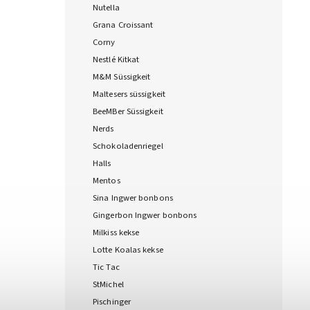
Nutella
Grana Croissant
Corny
Nestlé Kitkat
M&M Süssigkeit
Maltesers süssigkeit
BeeMBer Süssigkeit
Nerds
Schokoladenriegel
Halls
Mentos
Sina Ingwer bonbons
Gingerbon Ingwer bonbons
Milkiss kekse
Lotte Koalas kekse
Tic Tac
StMichel
Pischinger