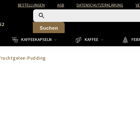
BESTELLUNGEN
AGB
DATENSCHUTZERKLÄRUNG
V
52
Suchen
KAFFEEKAPSELN
KAFFEE
FEI
Fruchtgelee-Pudding