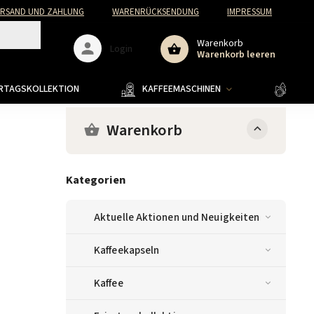
ERSAND UND ZAHLUNG
WARENRÜCKSENDUNG
IMPRESSUM
Warenkorb
Login
Warenkorb leeren
ERTAGSKOLLEKTION
KAFFEEMASCHINEN
KAFF
Warenkorb
Kategorien
Aktuelle Aktionen und Neuigkeiten
Kaffeekapseln
Kaffee