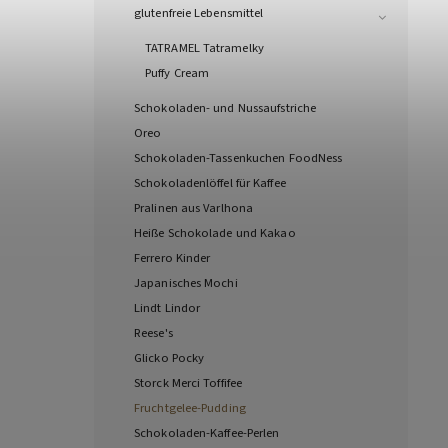
glutenfreie Lebensmittel
TATRAMEL Tatramelky
Puffy Cream
Schokoladen- und Nussaufstriche
Oreo
Schokoladen-Tassenkuchen FoodNess
Schokoladenlöffel für Kaffee
Pralinen aus Varlhona
Heiße Schokolade und Kakao
Ferrero Kinder
Japanisches Mochi
Lindt Lindor
Reese's
Glicko Pocky
Storck Merci Toffifee
Fruchtgelee-Pudding
Schokoladen-Kaffee-Perlen