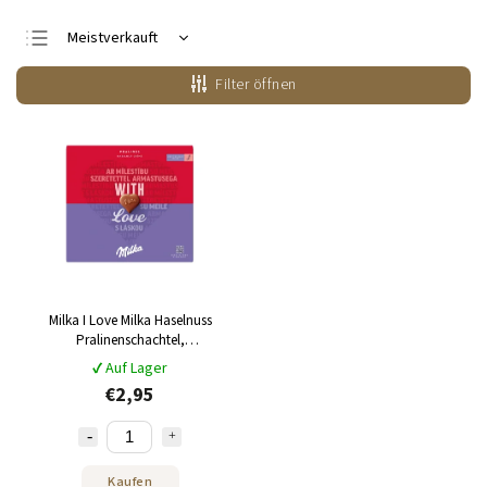
Meistverkauft
Günstigste
Filter öffnen
Teuerste
Alphabetisch
Milka I Love Milka Haselnuss
Pralinenschachtel,
Haselnussfüllung 110 g
✔ Auf Lager
€2,95
Kaufen