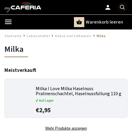
Warenkorb leeren
Suchen
Startseite
Lebensmittel
Kekse und Süßwaren
Milka
/
/
/
Milka
Meistverkauft
Milka I Love Milka Haselnuss
Pralinenschachtel, Haselnussfüllung 110 g
✔ Auf Lager
€2,95
Mehr Produkte anzeigen