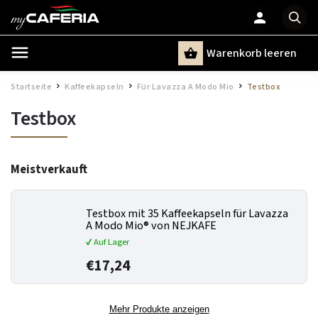
Warenkorb leeren
Suchen
Startseite
Kaffeekapseln
Für Lavazza A Modo Mio
Testbox
/
/
/
Testbox
Meistverkauft
Testbox mit 35 Kaffeekapseln für Lavazza
A Modo Mio® von NEJKAFE
✔ Auf Lager
€17,24
Mehr Produkte anzeigen