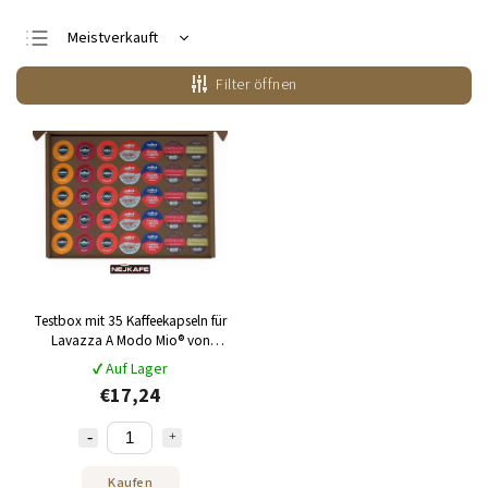
Meistverkauft
Günstigste
Filter öffnen
Teuerste
Alphabetisch
Testbox mit 35 Kaffeekapseln für
Lavazza A Modo Mio® von
NEJKAFE
✔ Auf Lager
€17,24
Kaufen