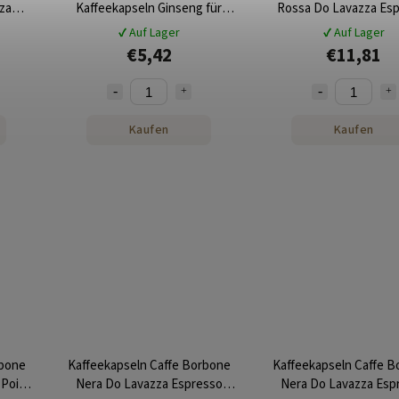
za
Kaffeekapseln Ginseng für
Rossa Do Lavazza Es
k
Lavazza Espresso Point 25 Stk
Point 50 Stk
✔ Auf Lager
✔ Auf Lager
€5,42
€11,81
Kaufen
Kaufen
rbone
Kaffeekapseln Caffe Borbone
Kaffeekapseln Caffe B
 Point
Nera Do Lavazza Espresso
Nera Do Lavazza Esp