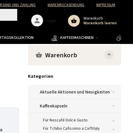
ERSAND UND ZAHLUNG
WARENRÜCKSENDUNG
IMPRESSUM
Warenkorb
Login
Warenkorb leeren
ERTAGSKOLLEKTION
KAFFEEMASCHINEN
KAFF
Warenkorb
Kategorien
Aktuelle Aktionen und Neuigkeiten
Kaffeekapseln
Für Nescafé Dolce Gusto
Für Tchibo Cafissimo a Caffitaly
za