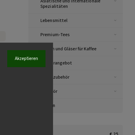
Asiatische und internationale
Spezialitäten
Lebensmittel
Premium-Tees
Tassen und Gläser für Kaffee
Akzeptieren
Sonderangebot
Kaffeezubehör
Zubehör
Marken
€
5
€
25