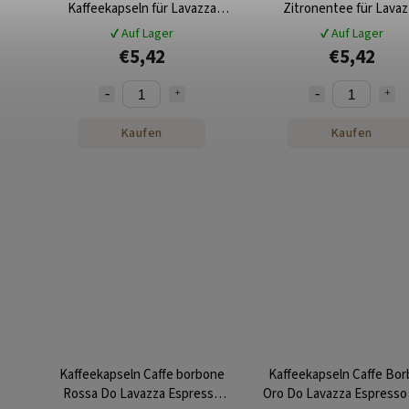
Kaffeekapseln für Lavazza
Zitronentee für Lavaz
Espresso Point 25 Stk
Espresso Point 25 St
✔ Auf Lager
✔ Auf Lager
€5,42
€5,42
Kaufen
Kaufen
Kaffeekapseln Caffe borbone
Kaffeekapseln Caffe Bo
Rossa Do Lavazza Espresso
Oro Do Lavazza Espresso