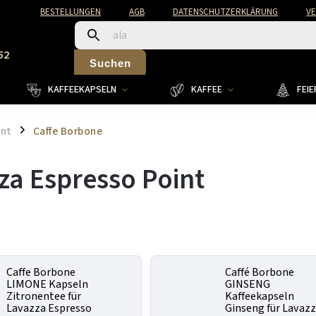
BESTELLUNGEN
AGB
DATENSCHUTZERKLÄRUNG
V
52
Suchen
KAFFEEKAPSELN
KAFFEE
FEI
int
Caffe Borbone
/
za Espresso Point
Caffe Borbone
Caffé Borbone
LIMONE Kapseln
GINSENG
Zitronentee für
Kaffeekapseln
Lavazza Espresso
Ginseng für Lavaz