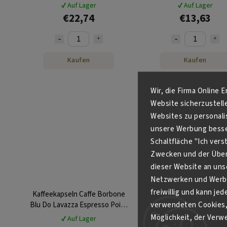
Point 100 Stk
50 Stk
✔ Auf Lager
✔ Auf Lager
€22,74
€13,63
Kaufen
Kaufen
Wir, die Firma Online 
Website sicherzustell
Websites zu personali
unsere Werbung besser
Schaltfläche "Ich ver
Zwecken und der Über
dieser Website an unse
Netzwerken und Werbe
freiwillig und kann je
Kaffeekapseln Caffe Borbone
verwendeten Cookies, 
Blu Do Lavazza Espresso Point
100 Stk
Möglichkeit, der Verw
✔ Auf Lager