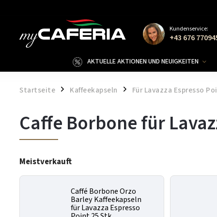
Kundenservice:
+43 676 77094
AKTUELLE AKTIONEN UND NEUIGKEITEN
Startseite
Kaffeekapseln
Für Lavazza Espresso Po
/
/
Caffe Borbone für Lavaz
Meistverkauft
Caffé Borbone Orzo
Barley Kaffeekapseln
für Lavazza Espresso
Point 25 Stk