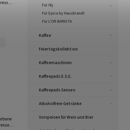
presso
Für Illy
Für Epica by Hausbrandt
Für L'OR BARISTA
Kaffee
Feiertagskollektion
Kaffeemaschinen
Kaffeepads E.S.E.
Kaffeepads Senseo
Alkoholfreie Getränke
Vorspeisen für Wein und Bier
orbone
resso