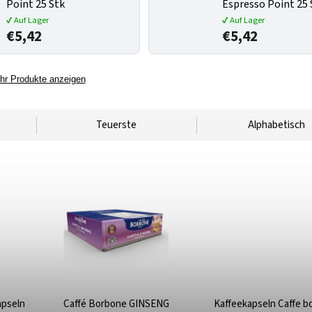
Point 25 Stk
Espresso Point 25 
✔ Auf Lager
✔ Auf Lager
€5,42
€5,42
hr Produkte anzeigen
Teuerste
Alphabetisch
apseln
Caffé Borbone GINSENG
Kaffeekapseln Caffe b