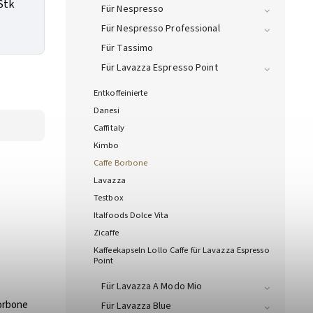
Stk
Für Nespresso
Für Nespresso Professional
Für Tassimo
Für Lavazza Espresso Point
Entkoffeinierte
Danesi
Caffitaly
Kimbo
Caffe Borbone
Lavazza
Testbox
Italfoods Dolce Vita
Zicaffe
Kaffeekapseln Lollo Caffe für Lavazza Espresso
Point
Für Lavazza A Modo Mio
orbone
Für Lavazza Blue