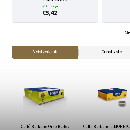
✔ Auf Lager
€5,42
Me
Meistverkauft
Günstigste
Caffé Borbone Orzo Barley
Caffe Borbone LIMONE K