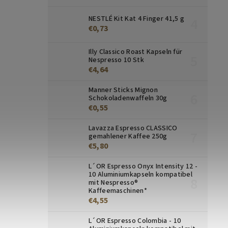
NESTLÉ Kit Kat 4 Finger 41,5 g
€0,73
Illy Classico Roast Kapseln für
Nespresso 10 Stk
€4,64
Manner Sticks Mignon
Schokoladenwaffeln 30g
€0,55
Lavazza Espresso CLASSICO
gemahlener Kaffee 250g
€5,80
L´OR Espresso Onyx Intensity 12 -
10 Aluminiumkapseln kompatibel
mit Nespresso®
Kaffeemaschinen*
€4,55
L´OR Espresso Colombia - 10