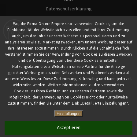
Datenschutzerklärung
Versand und Zahlung
Wir, die Firma Online Empire s.r.o. verwenden Cookies, um die
Warenrücksendung
Funktionalität der Website sicherzustellen und mit Ihrer Zustimmung
Impressum
auch, um den Inhalt unserer Websites zu personalisieren und zu
analysieren sowie zu Marketingzwecken, um unsere Werbung besser auf
Ihre Interessen abzustimmen. Durch Klicken auf die Schaltfläche "Ich
Für Kunden
verstehe" stimmen Sie der Verwendung von Cookies zu diesen Zwecken
und der Übertragung von über diese Cookies ermittelten
Nutzungsdaten dieser Website an unsere Partner für die Anzeige
Mein Konto
gezielter Werbung in sozialen Netzwerken und Werbenetzwerken auf
Registrierung
anderen Websites zu. Diese Zustimmung ist freiwillig und kann jederzeit
widerrufen werden. Weitere Informationen zu den verwendeten
Anmeldung
Cookies, zu Ihren Rechten und zu unseren Partnern sowie die
Möglichkeit, der Verwendung von Cookies nicht oder nur teilweise
zuzustimmen, finden Sie unter dem Link „Detaillierte Einstellungen“.
Copyright 2026
myCaferia.at
. Alle Rechte vorbehalten.
Vytvořil
Shoptet
| Design
Shoptak.cz
Einstellungen
Akzeptieren