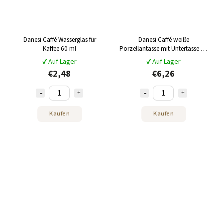
Danesi Caffé Wasserglas für
Danesi Caffé weiße
Kaffee 60 ml
Porzellantasse mit Untertasse für
Ristretto 60 ml
✔ Auf Lager
✔ Auf Lager
€2,48
€6,26
Kaufen
Kaufen