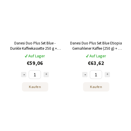
Danesi Duo Plus Set Blue -
Danesi Duo Plus Set Blue Etiopia
Dunkle Kaffeekassette 250 g + 2
Gemahlener Kaffee (250 g) + 2
Tassen und 2 Untertassen - blau
Tassen und 2 Untertassen – blau
✔ Auf Lager
✔ Auf Lager
€59,06
€63,62
Kaufen
Kaufen