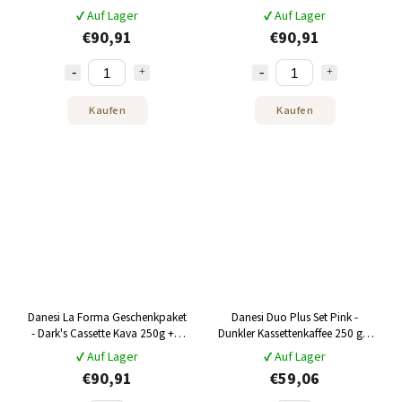
Espressotassen und 6
Espressotassen und 6
✔ Auf Lager
✔ Auf Lager
Untertassen – gelb
Untertassen – rosa
€90,91
€90,91
Kaufen
Kaufen
Danesi La Forma Geschenkpaket
Danesi Duo Plus Set Pink -
- Dark's Cassette Kava 250g + 6
Dunkler Kassettenkaffee 250 g +
Espressotassen und 6
2 Tassen und 2 Untertassen -
✔ Auf Lager
✔ Auf Lager
Untertassen - blau
rosa
€90,91
€59,06