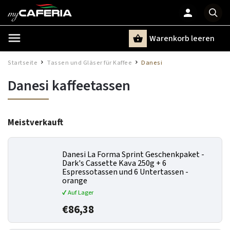
Warenkorb leeren
Suchen
Startseite
Tassen und Gläser für Kaffee
Danesi
/
/
Danesi kaffeetassen
Meistverkauft
Danesi La Forma Sprint Geschenkpaket -
Dark's Cassette Kava 250g + 6
Espressotassen und 6 Untertassen -
orange
✔ Auf Lager
€86,38