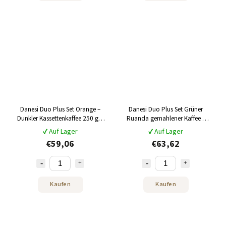
Danesi Duo Plus Set Orange –
Danesi Duo Plus Set Grüner
Dunkler Kassettenkaffee 250 g +
Ruanda gemahlener Kaffee –
2 Tassen und 2 Untertassen –
Dunkler Kassettenkaffee, 250 g +
✔ Auf Lager
✔ Auf Lager
orange
2 Tassen und 2 Untertassen –
€59,06
€63,62
weiß
Kaufen
Kaufen