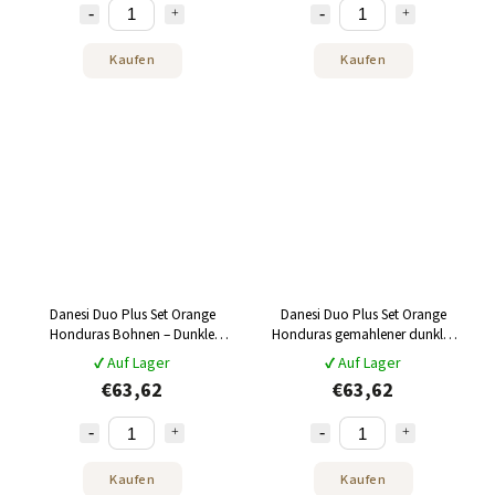
Kaufen
Kaufen
Danesi Duo Plus Set Orange
Danesi Duo Plus Set Orange
Honduras Bohnen – Dunkle
Honduras gemahlener dunkler
Kaffeebohnenkassette 250 g + 2
Kassettenkaffee 250 g + 2 Tassen
✔ Auf Lager
✔ Auf Lager
Tassen und 2 Untertassen –
und 2 Untertassen - orange
€63,62
€63,62
orange
Kaufen
Kaufen