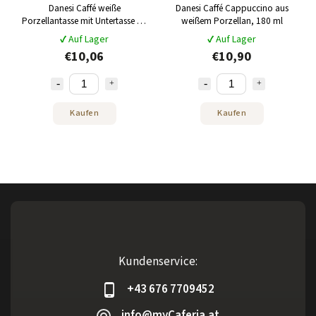
Danesi Caffé weiße
Danesi Caffé Cappuccino aus
Porzellantasse mit Untertasse für
weißem Porzellan, 180 ml
Latte 250 ml
✔ Auf Lager
✔ Auf Lager
€10,06
€10,90
Kaufen
Kaufen
Kundenservice:
+43 676 7709452
info@myCaferia.at