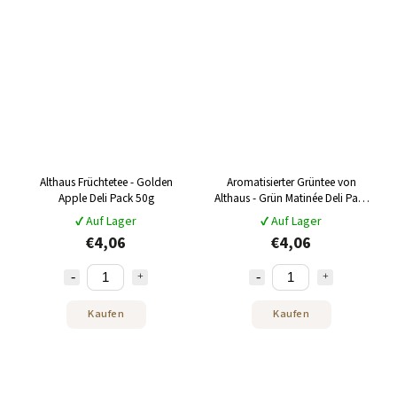
Althaus Früchtetee - Golden
Aromatisierter Grüntee von
Apple Deli Pack 50g
Althaus - Grün Matinée Deli Pack
35g
✔ Auf Lager
✔ Auf Lager
€4,06
€4,06
Kaufen
Kaufen