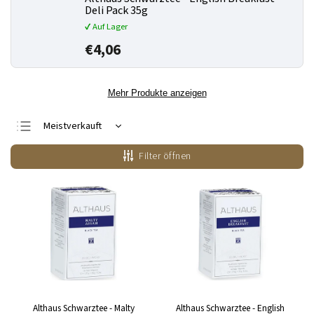
Deli Pack 35g
✔ Auf Lager
€4,06
Mehr Produkte anzeigen
Meistverkauft
Günstigste
Filter öffnen
Teuerste
Alphabetisch
Althaus Schwarztee - Malty
Althaus Schwarztee - English