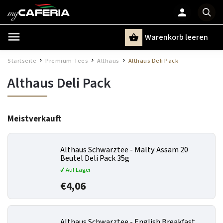
Warenkorb leeren
Suchen
Startseite
Premium-Tees
Althaus
Althaus Deli Pack
/
/
/
Althaus Deli Pack
Meistverkauft
Althaus Schwarztee - Malty Assam 20
Beutel Deli Pack 35g
✔ Auf Lager
€4,06
Althaus Schwarztee - English Breakfast