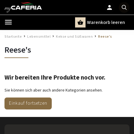
Warenkorb leeren
Suchen
Startseite
Lebensmittel
Kekse und Süßwaren
Reese's
/
/
/
Reese's
Wir bereiten Ihre Produkte noch vor.
Sie können sich aber auch andere Kategorien ansehen.
Einkauf fortsetzen