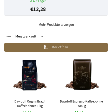
✔ Auf Lager
€12,28
Mehr Produkte anzeigen
Meistverkauft
Günstigste
Filter öffnen
Teuerste
Alphabetisch
Davidoff Origins Brazil
Davidoff Espresso-Kaffeebohnen
Kaffeebohnen 1 kg
500 g