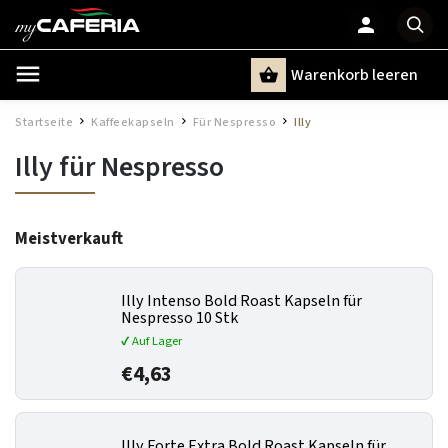
Warenkorb leeren
Suchen
Startseite
Kaffeekapseln
Für Nespresso
Illy
/
/
/
Illy für Nespresso
Meistverkauft
Illy Intenso Bold Roast Kapseln für
Nespresso 10 Stk
✔ Auf Lager
€4,63
Illy Forte Extra Bold Roast Kapseln für