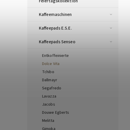
Feiertagskollektion
Kaffeemaschinen
Kaffeepads E.S.E.
Kaffeepads Senseo
Entkoffeinierte
Dolce Vita
Tchibo
Dallmayr
Segafredo
Lavazza
Jacobs
Douwe Egberts
Melitta
Gimoka