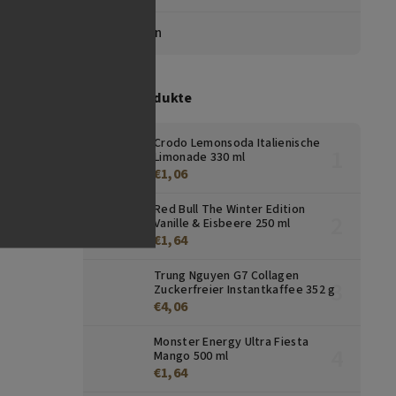
Marken
Top 10 Produkte
Crodo Lemonsoda Italienische
Limonade 330 ml
€1,06
Red Bull The Winter Edition
Vanille & Eisbeere 250 ml
€1,64
Trung Nguyen G7 Collagen
Zuckerfreier Instantkaffee 352 g
€4,06
Monster Energy Ultra Fiesta
Mango 500 ml
€1,64