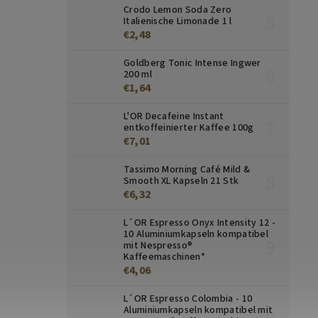
Crodo Lemon Soda Zero
Italienische Limonade 1 l
€2,48
Goldberg Tonic Intense Ingwer
200 ml
€1,64
L'OR Decafeine Instant
entkoffeinierter Kaffee 100g
€7,01
Tassimo Morning Café Mild &
Smooth XL Kapseln 21 Stk
€6,32
L´OR Espresso Onyx Intensity 12 -
10 Aluminiumkapseln kompatibel
mit Nespresso®
Kaffeemaschinen*
€4,06
L´OR Espresso Colombia - 10
Aluminiumkapseln kompatibel mit