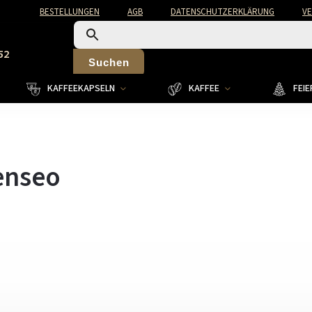
BESTELLUNGEN
AGB
DATENSCHUTZERKLÄRUNG
V
52
Suchen
KAFFEEKAPSELN
KAFFEE
FEI
enseo