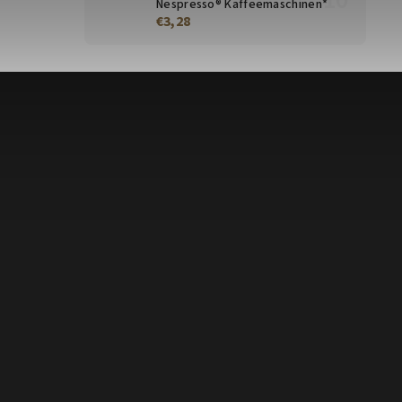
Nespresso® Kaffeemaschinen*
€3,28