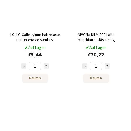
LOLLO Caffe Lylium Kaffeetasse
NIVONA NILM 300 Latte
mit Untertasse 50ml 1St
Macchiatto Gläser 2-tlg
✔ Auf Lager
✔ Auf Lager
€5,44
€20,22
Kaufen
Kaufen