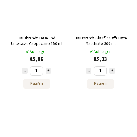
Hausbrandt Tasse und
Hausbrandt Glas für Caffé Latté
Untertasse Cappuccino 150 ml
Macchiato 300 ml
✔ Auf Lager
✔ Auf Lager
€5,86
€5,03
Kaufen
Kaufen