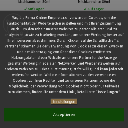
Milchkännchen 80ml
Milchkännchen 80ml
✔ Auf Lager
✔ Auf Lager
€5,86
€8,39
Wir, die Firma Online Empire s.r.o. verwenden Cookies, um die
Funktionalität der Website sicherzustellen und mit Ihrer Zustimmung
auch, um den Inhalt unserer Websites zu personalisieren und zu
analysieren sowie zu Marketingzwecken, um unsere Werbung besser auf
Kaufen
Kaufen
Ihre Interessen abzustimmen. Durch Klicken auf die Schaltfläche "Ich
verstehe" stimmen Sie der Verwendung von Cookies zu diesen Zwecken
und der Übertragung von über diese Cookies ermittelten
Nutzungsdaten dieser Website an unsere Partner für die Anzeige
gezielter Werbung in sozialen Netzwerken und Werbenetzwerken auf
anderen Websites zu. Diese Zustimmung ist freiwillig und kann jederzeit
widerrufen werden. Weitere Informationen zu den verwendeten
Cookies, zu Ihren Rechten und zu unseren Partnern sowie die
Möglichkeit, der Verwendung von Cookies nicht oder nur teilweise
zuzustimmen, finden Sie unter dem Link „Detaillierte Einstellungen“.
Einstellungen
Hausbrandt Milchkännchen rotes
Hausbrandt Fluid Cappuccino
Logo 80 ml
Tasse und Untertasse 180 ml
Akzeptieren
✔ Auf Lager
✔ Auf Lager
€8,39
€13,04