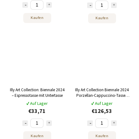
Kaufen
Kaufen
Illy Art Collection: Biennale 2024
Illy Art Collection Biennale 2024
– Espressotasse mit Untertasse
Porzellan-Cappuccino-Tassen
mit Untertassen 4 x 160 ml
✔ Auf Lager
✔ Auf Lager
€33,71
€126,53
Kaufen
Kaufen