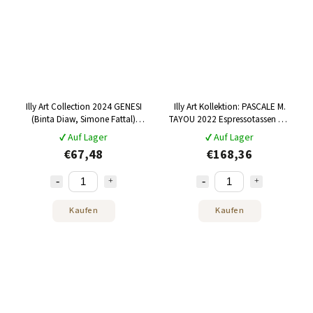
Illy Art Collection 2024 GENESI
Illy Art Kollektion: PASCALE M.
(Binta Diaw, Simone Fattal)
TAYOU 2022 Espressotassen mit
Cappuccino-Tassen mit
Untertassen 6 x 60 ml
✔ Auf Lager
✔ Auf Lager
Untertassen 2 x 160 ml
€67,48
€168,36
Kaufen
Kaufen