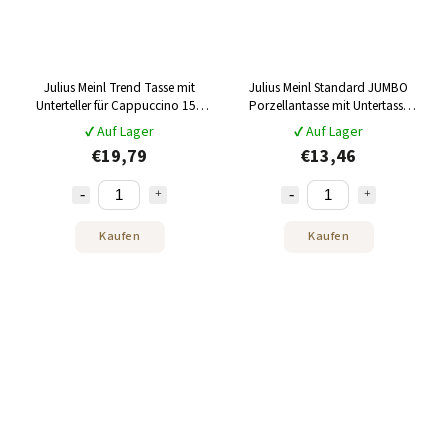
Julius Meinl Trend Tasse mit
Julius Meinl Standard JUMBO
Unterteller für Cappuccino 150
Porzellantasse mit Untertasse
ml
250ml
✔ Auf Lager
✔ Auf Lager
€19,79
€13,46
Kaufen
Kaufen