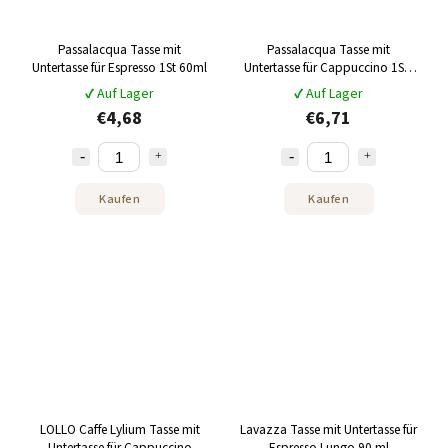
Passalacqua Tasse mit
Passalacqua Tasse mit
Untertasse für Espresso 1St 60ml
Untertasse für Cappuccino 1Stk
150ml
✔ Auf Lager
✔ Auf Lager
€4,68
€6,71
Kaufen
Kaufen
LOLLO Caffe Lylium Tasse mit
Lavazza Tasse mit Untertasse für
Untertasse für Cappuccino
Espresso Lungo 90 ml