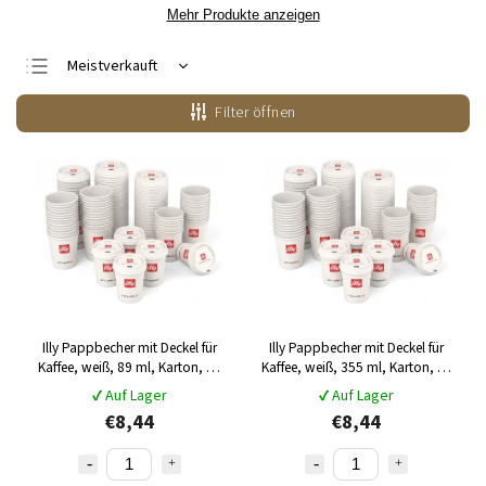
Mehr Produkte anzeigen
Meistverkauft
Günstigste
Filter öffnen
Teuerste
Alphabetisch
Illy Pappbecher mit Deckel für
Illy Pappbecher mit Deckel für
Kaffee, weiß, 89 ml, Karton, 50
Kaffee, weiß, 355 ml, Karton, 25
Stück
Stück
✔ Auf Lager
✔ Auf Lager
€8,44
€8,44