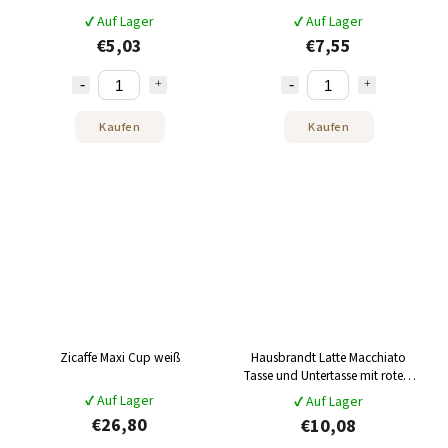
✔ Auf Lager
✔ Auf Lager
€5,03
€7,55
Kaufen
Kaufen
Zicaffe Maxi Cup weiß
Hausbrandt Latte Macchiato
Tasse und Untertasse mit rotem
Logo, 330 ml
✔ Auf Lager
✔ Auf Lager
€26,80
€10,08