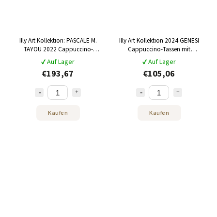
Illy Art Kollektion: PASCALE M.
Illy Art Kollektion 2024 GENESI
TAYOU 2022 Cappuccino-
Cappuccino-Tassen mit
Tassen mit Untertassen 6 x 160
Untertassen 4 x 160 ml
✔ Auf Lager
✔ Auf Lager
ml
€193,67
€105,06
Kaufen
Kaufen