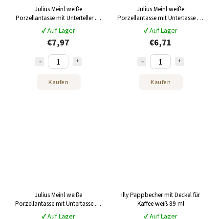
Julius Meinl weiße
Julius Meinl weiße
Porzellantasse mit Unterteller für
Porzellantasse mit Untertasse für
Melange 105 ml
Espresso 55ml
✔ Auf Lager
✔ Auf Lager
€7,97
€6,71
Kaufen
Kaufen
Julius Meinl weiße
Illy Pappbecher mit Deckel für
Porzellantasse mit Untertasse für
Kaffee weiß 89 ml
Cappuccino 200 ml
✔ Auf Lager
✔ Auf Lager