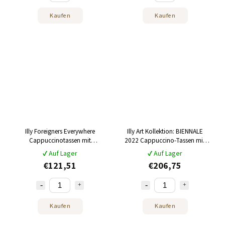
Kaufen
Kaufen
Illy Foreigners Everywhere
Illy Art Kollektion: BIENNALE
Cappuccinotassen mit
2022 Cappuccino-Tassen mit
Untertassen 4 x 160 ml
Untertassen 6 x 160 ml
✔ Auf Lager
✔ Auf Lager
€121,51
€206,75
Kaufen
Kaufen