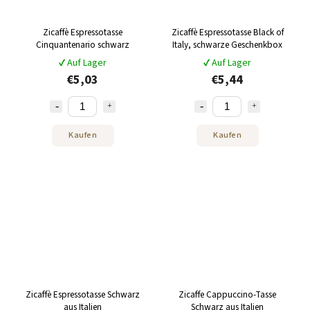
Zicaffè Espressotasse
Zicaffè Espressotasse Black of
Cinquantenario schwarz
Italy, schwarze Geschenkbox
✔ Auf Lager
✔ Auf Lager
€5,03
€5,44
Kaufen
Kaufen
Zicaffè Espressotasse Schwarz
Zicaffe Cappuccino-Tasse
aus Italien
Schwarz aus Italien