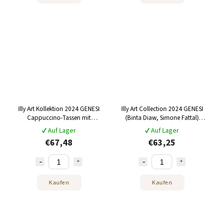
Illy Art Kollektion 2024 GENESI
Illy Art Collection 2024 GENESI
Cappuccino-Tassen mit
(Binta Diaw, Simone Fattal)
Untertassen 2 x 160 ml
Espressotassen mit Untertassen 2
✔ Auf Lager
✔ Auf Lager
x 60 ml
€67,48
€63,25
Kaufen
Kaufen