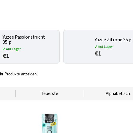
Yuzee Passionsfrucht
Yuzee Zitrone 35 g
35 g
✔ Auf Lager
✔ Auf Lager
€1
€1
hr Produkte anzeigen
Teuerste
Alphabetisch