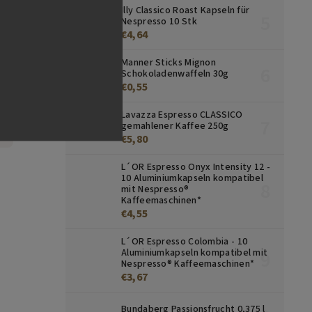
Illy Classico Roast Kapseln für
Nespresso 10 Stk
 g
€4,64
Manner Sticks Mignon
Schokoladenwaffeln 30g
€0,55
Lavazza Espresso CLASSICO
gemahlener Kaffee 250g
€5,80
L´OR Espresso Onyx Intensity 12 -
10 Aluminiumkapseln kompatibel
mit Nespresso®
Kaffeemaschinen*
€4,55
L´OR Espresso Colombia - 10
Aluminiumkapseln kompatibel mit
Nespresso® Kaffeemaschinen*
€3,67
Bundaberg Passionsfrucht 0,375 l