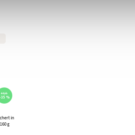
€4,55
–35 %
hert in
160 g