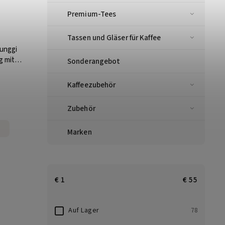
Premium-Tees
Tassen und Gläser für Kaffee
unggi
g mit
Sonderangebot
Kaffeezubehör
Zubehör
Marken
€
1
€
55
Auf Lager
78