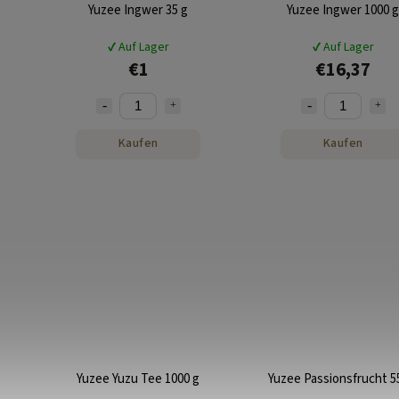
Yuzee Ingwer 35 g
Yuzee Ingwer 1000 g
✔ Auf Lager
✔ Auf Lager
€1
€16,37
Kaufen
Kaufen
Yuzee Yuzu Tee 1000 g
Yuzee Passionsfrucht 5