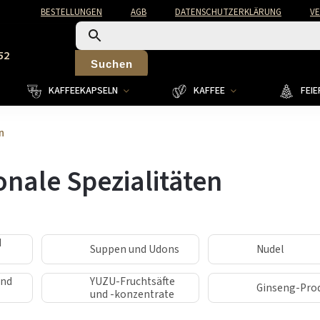
BESTELLUNGEN
AGB
DATENSCHUTZERKLÄRUNG
V
52
Suchen
KAFFEEKAPSELN
KAFFEE
FEI
n
onale Spezialitäten
d
Suppen und Udons
Nudel
und
YUZU-Fruchtsäfte
Ginseng-Pro
und -konzentrate