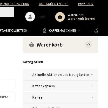
ERSAND UND ZAHLUNG
WARENRÜCKSENDUNG
IMPRESSUM
Warenkorb
Login
Warenkorb leeren
ERTAGSKOLLEKTION
KAFFEEMASCHINEN
KAFF
Warenkorb
Kategorien
Aktuelle Aktionen und Neuigkeiten
Kaffeekapseln
dukte
Kaffee