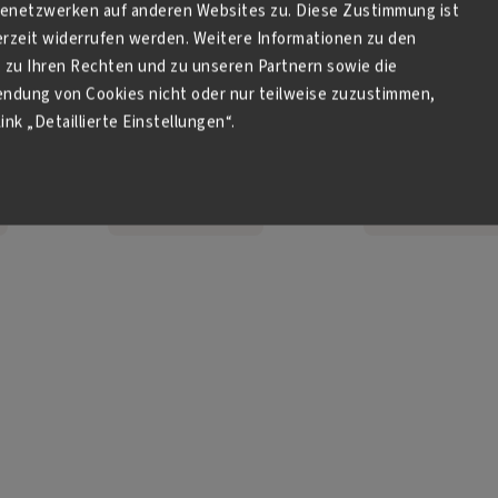
netzwerken auf anderen Websites zu. Diese Zustimmung ist
derzeit widerrufen werden. Weitere Informationen zu den
 g
Yuzu Hallabong 550g
Yuzee Ingwer 550
zu Ihren Rechten und zu unseren Partnern sowie die
endung von Cookies nicht oder nur teilweise zuzustimmen,
✔ Auf Lager
✔ Auf Lager
€11,17
€10,44
ink „Detaillierte Einstellungen“.
Kaufen
Kaufen