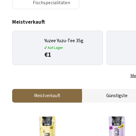
Fischspezialitäten
Meistverkauft
Yuzee Yuzu-Tee 35g
✔ Auf Lager
€1
Me
Meistverkauft
Günstigste