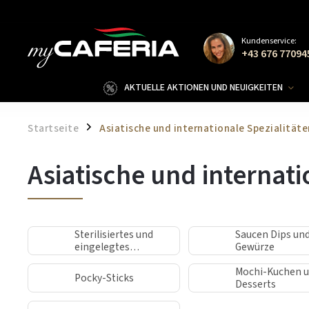
Kundenservice:
+43 676 77094
AKTUELLE AKTIONEN UND NEUIGKEITEN
Startseite
Asiatische und internationale Spezialitäte
/
Asiatische und internati
Sterilisiertes und
Saucen Dips un
eingelegtes
Gewürze
Gemüse
Mochi-Kuchen 
Pocky-Sticks
Desserts