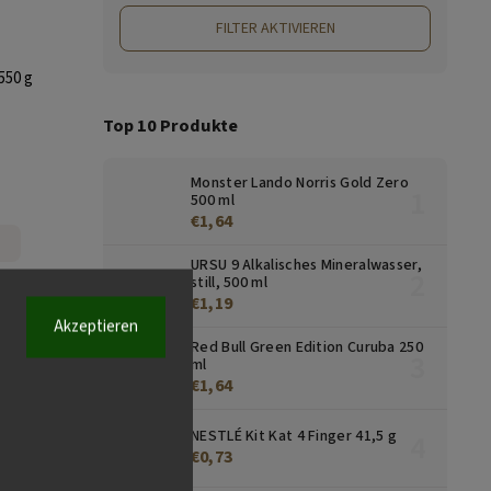
FILTER AKTIVIEREN
550 g
Top 10 Produkte
Monster Lando Norris Gold Zero
500 ml
€1,64
URSU 9 Alkalisches Mineralwasser,
still, 500 ml
€1,19
Akzeptieren
Red Bull Green Edition Curuba 250
ml
€1,64
NESTLÉ Kit Kat 4 Finger 41,5 g
€0,73