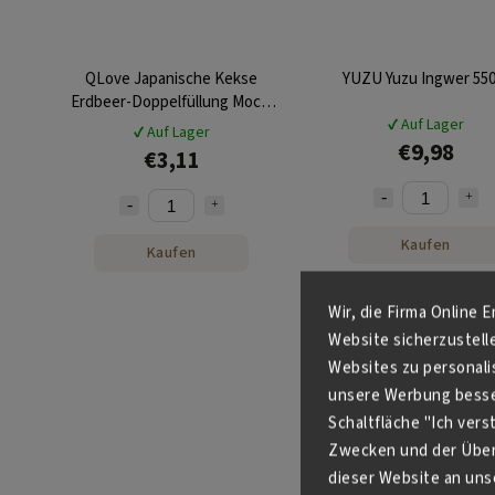
QLove Japanische Kekse
YUZU Yuzu Ingwer 550
Erdbeer-Doppelfüllung Mochi
180g
✔ Auf Lager
✔ Auf Lager
€9,98
€3,11
Kaufen
Kaufen
Wir, die Firma Online 
Website sicherzustell
Websites zu personali
unsere Werbung besser
Schaltfläche "Ich ver
Zwecken und der Über
dieser Website an unse