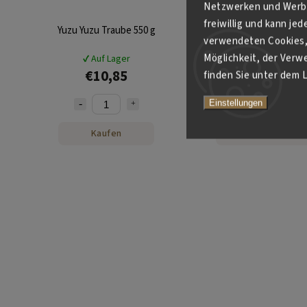
Netzwerken und Werbe
freiwillig und kann je
Yuzu Yuzu Traube 550 g
Yuzu Yuzu Zitrone 550
verwendeten Cookies, 
Möglichkeit, der Verw
✔ Auf Lager
✔ Auf Lager
€10,85
€10,85
finden Sie unter dem L
Einstellungen
Kaufen
Kaufen