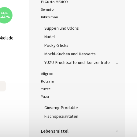
El Gusto MEXICO
Sempio
€3,70
–44 %
Kikkoman
Suppen und Udons
Nudel
okolade
Pocky-Sticks
Mochi-Kuchen und Desserts
YUZU-Fruchtsäfte und -konzentrate
Allgroo
Kotsam
Yuzee
Yuzu
Ginseng-Produkte
Fischspezialitäten
Lebensmittel