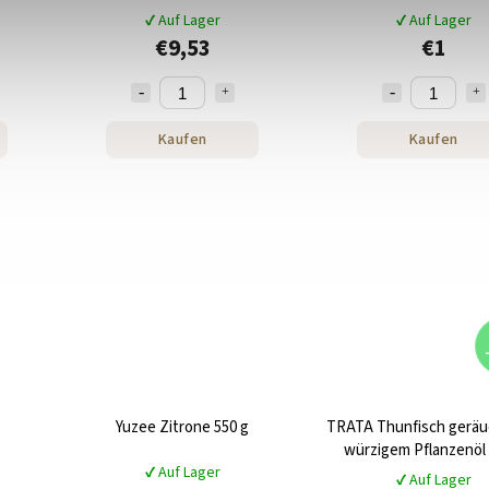
✔ Auf Lager
✔ Auf Lager
€9,53
€1
Kaufen
Kaufen
Yuzee Zitrone 550 g
TRATA Thunfisch geräuc
würzigem Pflanzenöl 
✔ Auf Lager
✔ Auf Lager