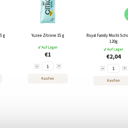
5 g
Yuzee Zitrone 35 g
Royal Family Mochi Sch
120g
✔ Auf Lager
✔ Auf Lager
€1
€2,04
Kaufen
Kaufen