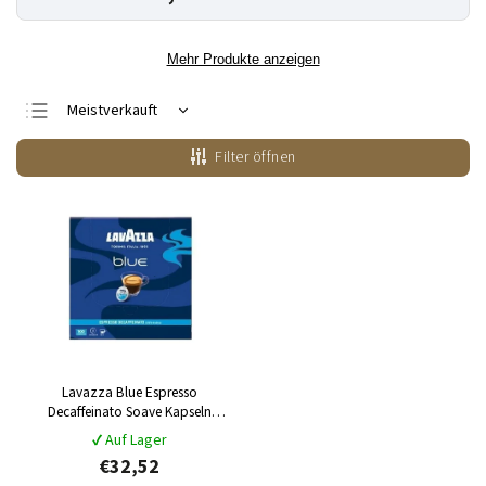
Mehr Produkte anzeigen
Meistverkauft
Günstigste
Filter öffnen
Teuerste
Alphabetisch
Lavazza Blue Espresso
Decaffeinato Soave Kapseln
(entkoffeiniert) 100 % Arabica
✔ Auf Lager
100 Stück.
Die perfekte
€32,52
Kombination aus Süße und