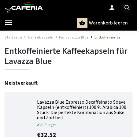
Warenkorb leeren
Suchen
Startseite
Kaffeekapseln
Für Lavazza Blue
Entkoffeinierte
/
/
/
Entkoffeinierte Kaffeekapseln für
Lavazza Blue
Meistverkauft
Lavazza Blue Espresso Decaffeinato Soave
Kapseln (entkoffeiniert) 100 % Arabica 100
Stück.
Die perfekte Kombination aus Süße
und Zartheit
✔ Auf Lager
€32,52