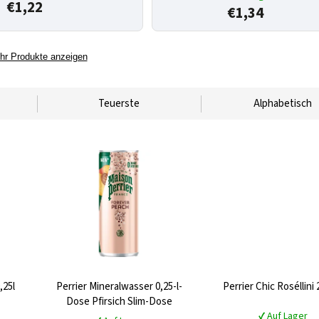
€1,22
€1,34
hr Produkte anzeigen
Teuerste
Alphabetisch
,25l
Perrier Mineralwasser 0,25-l-
Perrier Chic Roséllini 
Dose Pfirsich Slim-Dose
✔ Auf Lager