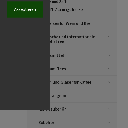
Säfte und Säfte
Akzeptieren
VIT-HIT Vitamingetränke
Vorspeisen für Wein und Bier
Asiatische und internationale
Spezialitäten
Lebensmittel
Premium-Tees
Tassen und Gläser für Kaffee
 250 ml
Sonderangebot
Kaffeezubehör
Zubehör