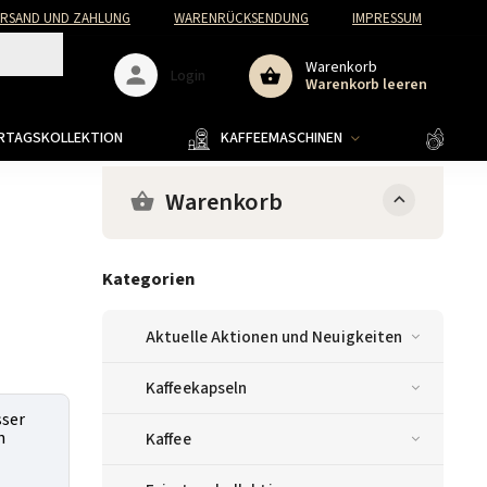
ERSAND UND ZAHLUNG
WARENRÜCKSENDUNG
IMPRESSUM
Warenkorb
Login
Warenkorb leeren
ERTAGSKOLLEKTION
KAFFEEMASCHINEN
KAFF
Warenkorb
Kategorien
Aktuelle Aktionen und Neuigkeiten
Kaffeekapseln
sser
h
Kaffee