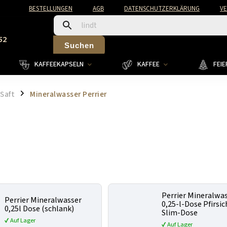
BESTELLUNGEN
AGB
DATENSCHUTZERKLÄRUNG
V
52
Suchen
KAFFEEKAPSELN
KAFFEE
FEI
Saft
Mineralwasser Perrier
/
Perrier Mineralwa
Perrier Mineralwasser
0,25-l-Dose Pfirsic
0,25l Dose (schlank)
Slim-Dose
✔ Auf Lager
✔ Auf Lager