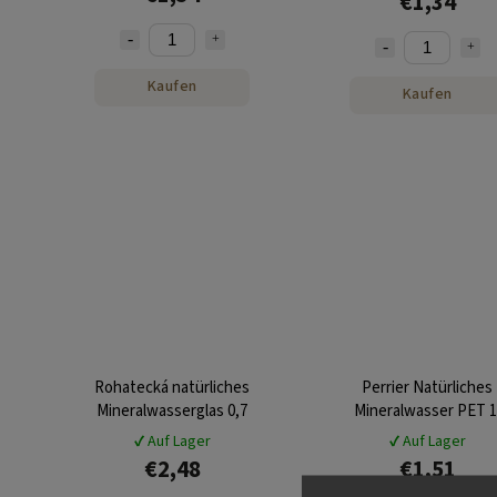
€1,34
Kaufen
Kaufen
Rohatecká natürliches
Perrier Natürliches
Mineralwasserglas 0,7
Mineralwasser PET 1
✔ Auf Lager
✔ Auf Lager
€2,48
€1,51