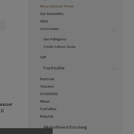
Mineralwasser Perrier
San Benedetto
Vittel
Limonaden
San Pellegrino
Crodo Lemon Soda
Saft
Fruchtsäfte
Bartonik
Teisseire
FOODNESS
Mikah
lwasser
FruttaMax
1l
Matyšák
Alkoholfreie Erfrischung