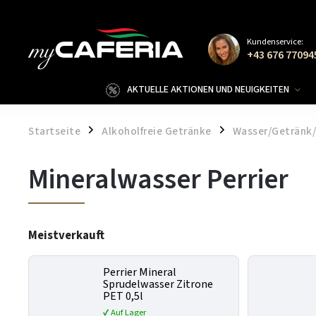
Kundenservice:
+43 676 77094
AKTUELLE AKTIONEN UND NEUIGKEITEN
Startseite
Alkoholfreie Getränke
Wasser/Getränk/
/
/
Mineralwasser Perrier
Meistverkauft
Perrier Mineral
Sprudelwasser Zitrone
PET 0,5l
✔ Auf Lager