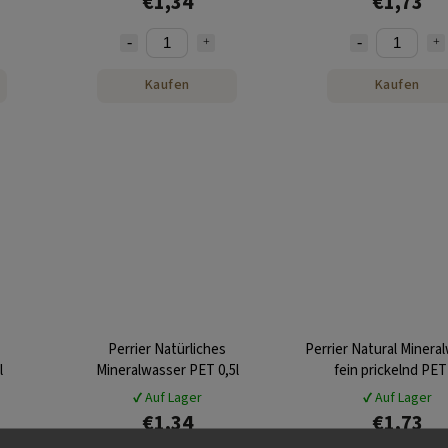
€1,34
€1,73
Kaufen
Kaufen
Perrier Natürliches
Perrier Natural Minera
l
Mineralwasser PET 0,5l
fein prickelnd PET 
✔ Auf Lager
✔ Auf Lager
€1,34
€1,73