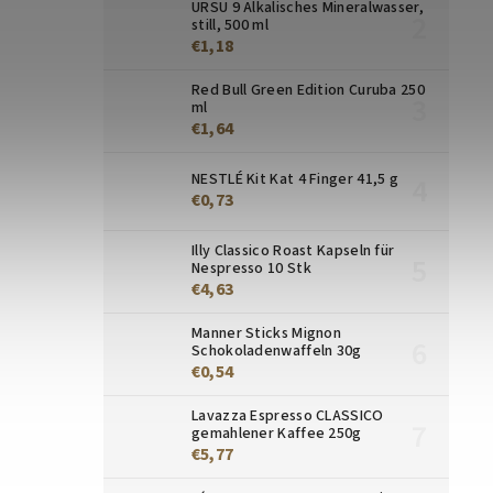
URSU 9 Alkalisches Mineralwasser,
still, 500 ml
€1,18
Red Bull Green Edition Curuba 250
ml
€1,64
NESTLÉ Kit Kat 4 Finger 41,5 g
€0,73
Illy Classico Roast Kapseln für
Nespresso 10 Stk
€4,63
Manner Sticks Mignon
Schokoladenwaffeln 30g
€0,54
Lavazza Espresso CLASSICO
gemahlener Kaffee 250g
€5,77