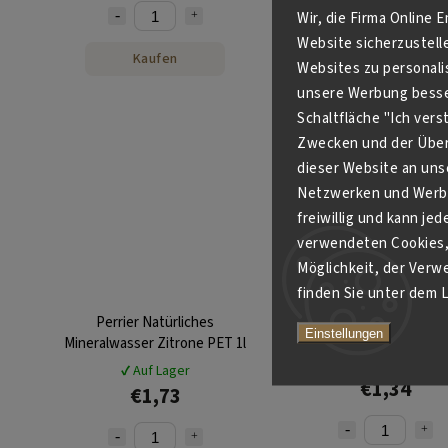
Wir, die Firma Online 
Website sicherzustell
Kaufen
Kaufen
Websites zu personali
unsere Werbung besser
Schaltfläche "Ich ver
Zwecken und der Über
dieser Website an unse
Netzwerken und Werbe
freiwillig und kann je
verwendeten Cookies, 
Möglichkeit, der Verw
finden Sie unter dem L
Perrier Natürliches
Perrier Chic Pina Beach 2
Einstellungen
Mineralwasser Zitrone PET 1l
✔ Auf Lager
✔ Auf Lager
€1,34
€1,73