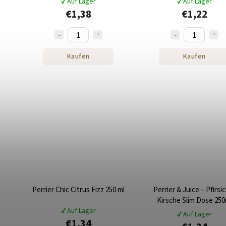
✔ Auf Lager
✔ Auf Lager
€1,38
€1,22
Kaufen
Kaufen
Perrier Chic Citrus Fizz 250 ml
Perrier & Juice – Pfirsi
Kirsche Slim Dose 250
✔ Auf Lager
✔ Auf Lager
€1,34