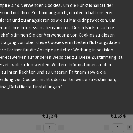
Empire s.r.o. verwenden Cookies, um die Funktionalität der
en und mit Ihrer Zustimmung auch, um den Inhalt unserer
Kaufen
Kaufen
sieren und zu analysieren sowie zu Marketingzwecken, um
 auf Ihre Interessen abzustimmen. Durch Klicken auf die
stehe" stimmen Sie der Verwendung von Cookies zu diesen
tragung von über diese Cookies ermittelten Nutzungsdaten
re Partner für die Anzeige gezielter Werbung in sozialen
netzwerken auf anderen Websites zu. Diese Zustimmung ist
derzeit widerrufen werden. Weitere Informationen zu den
zu Ihren Rechten und zu unseren Partnern sowie die
endung von Cookies nicht oder nur teilweise zuzustimmen,
ink „Detaillierte Einstellungen“.
50 ml
Perrier Chic Lemonjito 250 ml
Perrier Chic Daiquired
✔ Auf Lager
✔ Auf Lager
€1,34
€1,34