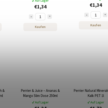
✔ Auf Lager
€1,34
€1,34
Kaufen
Kaufen
ch &
Perrier & Juice – Ananas &
Perrier Natural Minera
ml
Mango Slim Dose 250ml
Kalk PET 1l
✔ Auf Lager
✔ Auf Lager