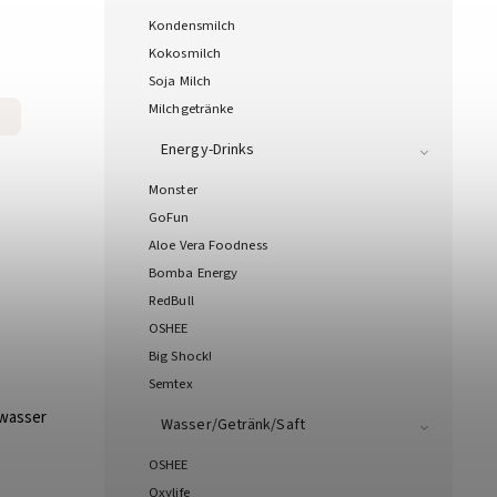
Kondensmilch
Kokosmilch
Soja Milch
Milchgetränke
Energy-Drinks
Monster
GoFun
Aloe Vera Foodness
Bomba Energy
RedBull
OSHEE
Big Shock!
Semtex
lwasser
Wasser/Getränk/Saft
OSHEE
Oxylife