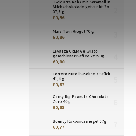
Twix Xtra Keks mit Karamell in
Milchschokolade getaucht 2 x
37,5 g
€0,96
Mars Twin Riegel 70 g
€0,86
Lavazza CREMA e Gusto
gemahlener Kaffee 2x250g
€9,80
Ferrero Nutella-Kekse 3 Stück
41,4 g
€0,82
Corny Big Peanuts-Chocolate
Zero 40 g
€0,65
Bounty Kokosnussriegel 57g
€0,77