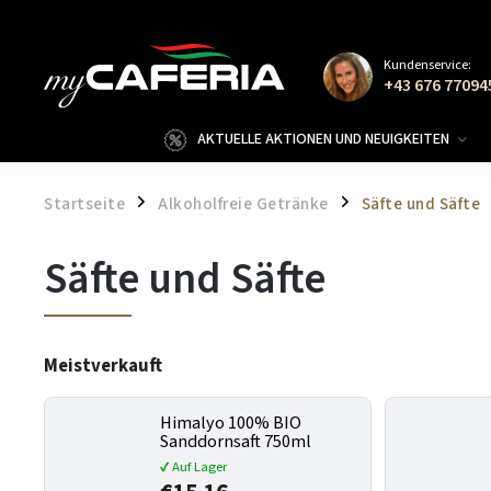
Kundenservice:
+43 676 77094
AKTUELLE AKTIONEN UND NEUIGKEITEN
Startseite
Alkoholfreie Getränke
Säfte und Säfte
/
/
Säfte und Säfte
Meistverkauft
Himalyo 100% BIO
Sanddornsaft 750ml
✔ Auf Lager