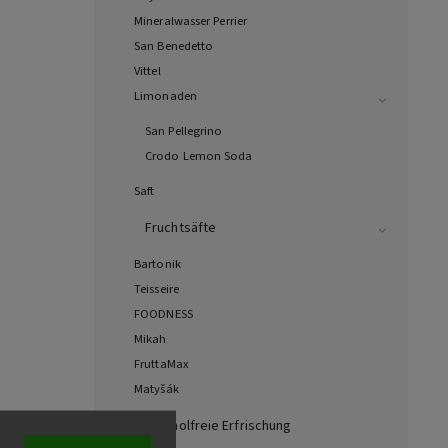
Mineralwasser Perrier
San Benedetto
Vittel
Limonaden
San Pellegrino
Crodo Lemon Soda
Saft
Fruchtsäfte
Bartonik
Teisseire
FOODNESS
Mikah
FruttaMax
Matyšák
Alkoholfreie Erfrischung