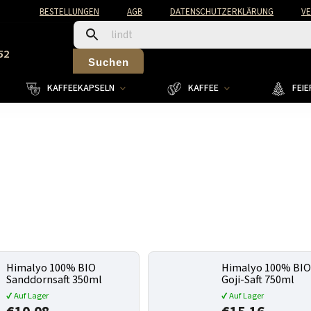
BESTELLUNGEN
AGB
DATENSCHUTZERKLÄRUNG
V
52
Suchen
KAFFEEKAPSELN
KAFFEE
FEI
Himalyo 100% BIO
Himalyo 100% BI
Sanddornsaft 350ml
Goji-Saft 750ml
✔ Auf Lager
✔ Auf Lager