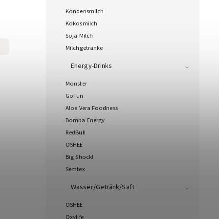
Kondensmilch
Kokosmilch
Soja Milch
Milchgetränke
Energy-Drinks
Monster
GoFun
Aloe Vera Foodness
Bomba Energy
RedBull
OSHEE
Big Shock!
Semtex
Wasser/Getränk/Saft
OSHEE
Oxylife