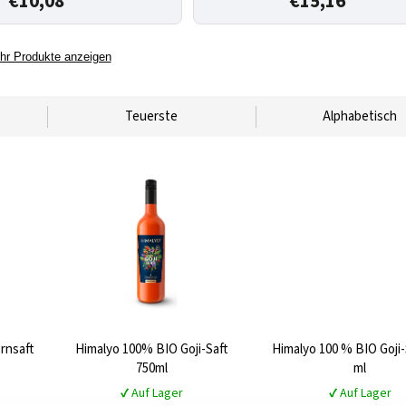
€10,08
€15,16
hr Produkte anzeigen
Teuerste
Alphabetisch
rnsaft
Himalyo 100% BIO Goji-Saft
Himalyo 100 % BIO Goji-
750ml
ml
✔ Auf Lager
✔ Auf Lager