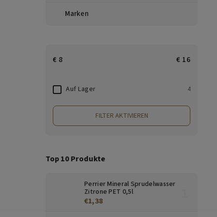
Marken
€
8
€
16
Auf Lager
4
FILTER AKTIVIEREN
Top 10 Produkte
Perrier Mineral Sprudelwasser
Zitrone PET 0,5l
€1,38