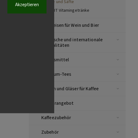
Säfte und Säfte
Akzeptieren
VIT-HIT Vitamingetränke
Vorspeisen für Wein und Bier
Asiatische und internationale
Spezialitäten
Lebensmittel
Premium-Tees
Tassen und Gläser für Kaffee
Sonderangebot
Kaffeezubehör
Zubehör