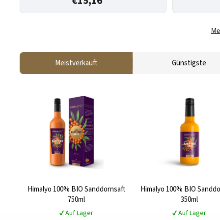
€15,16
Me
Meistverkauft
Günstigste
Himalyo 100% BIO Sanddornsaft
Himalyo 100% BIO Sanddo
750ml
350ml
✔ Auf Lager
✔ Auf Lager