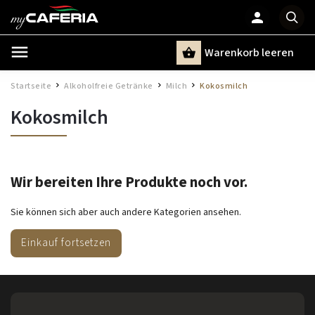
Warenkorb leeren
Suchen
Startseite
Alkoholfreie Getränke
Milch
Kokosmilch
/
/
/
Kokosmilch
Wir bereiten Ihre Produkte noch vor.
Sie können sich aber auch andere Kategorien ansehen.
Einkauf fortsetzen