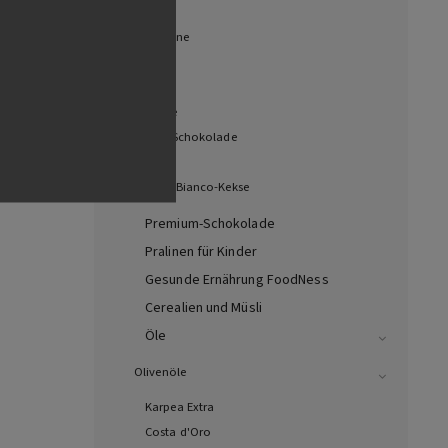
Trolli
Panettone
Baileys
Fizi
Woogie
Witors Schokolade
Milka
Mulino-Bianco-Kekse
Premium-Schokolade
Pralinen für Kinder
Gesunde Ernährung FoodNess
Cerealien und Müsli
Öle
Olivenöle
Karpea Extra
Costa d'Oro