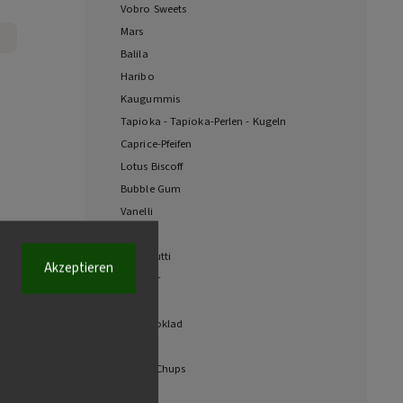
Vobro Sweets
Mars
Balila
Haribo
Kaugummis
Tapioka - Tapioka-Perlen - Kugeln
Caprice-Pfeifen
Lotus Biscoff
Bubble Gum
Vanelli
Tayas
Tutti Frutti
Akzeptieren
Coffee
Loacker
Gimi
Zlatý poklad
WTF
Chupa Chups
Manner