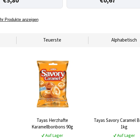
€5,80
€0,67
hr Produkte anzeigen
Teuerste
Alphabetisch
Tayas Herzhafte
Tayas Savory Caramel 
Karamellbonbons 90g
1kg
✔ Auf Lager
✔ Auf Lager