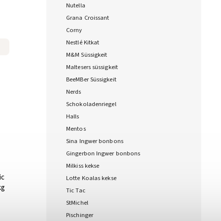
Nutella
Grana Croissant
Corny
Nestlé Kitkat
M&M Süssigkeit
Maltesers süssigkeit
BeeMBer Süssigkeit
Nerds
Schokoladenriegel
Halls
Mentos
Sina Ingwer bonbons
Gingerbon Ingwer bonbons
Milkiss kekse
ic
Lotte Koalas kekse
kg
Tic Tac
StMichel
Pischinger