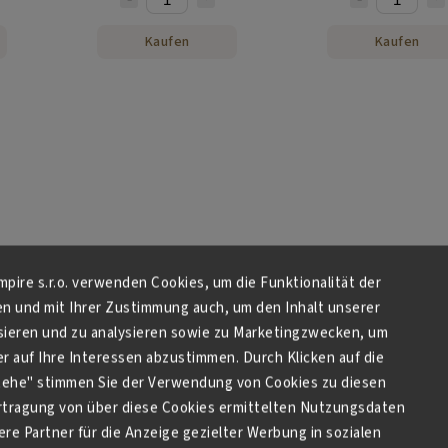
Kaufen
Kaufen
Empire s.r.o. verwenden Cookies, um die Funktionalität der
Kaffeebonbons Tayas Coffee
Kaffeebonbons Tayas 
en und mit Ihrer Zustimmung auch, um den Inhalt unserer
Intense 90g
Intense 1kg
sieren und zu analysieren sowie zu Marketingzwecken, um
✔ Auf Lager
✔ Auf Lager
 auf Ihre Interessen abzustimmen. Durch Klicken auf die
€0,67
€5,80
stehe" stimmen Sie der Verwendung von Cookies zu diesen
tragung von über diese Cookies ermittelten Nutzungsdaten
re Partner für die Anzeige gezielter Werbung in sozialen