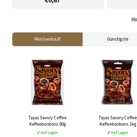
€0,67
Me
Meistverkauft
Günstigste
Tayas Savory Coffee
Tayas Savory Coffee
Kaffeebonbons 90g
Kaffeebonbons 1kg
✔ Auf Lager
✔ Auf Lager