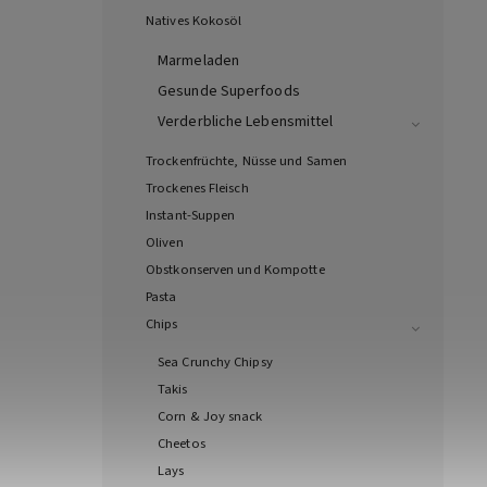
Natives Kokosöl
Marmeladen
Gesunde Superfoods
Verderbliche Lebensmittel
Trockenfrüchte, Nüsse und Samen
Trockenes Fleisch
Instant-Suppen
Oliven
Obstkonserven und Kompotte
Pasta
Chips
Sea Crunchy Chipsy
Takis
Corn & Joy snack
Cheetos
Lays