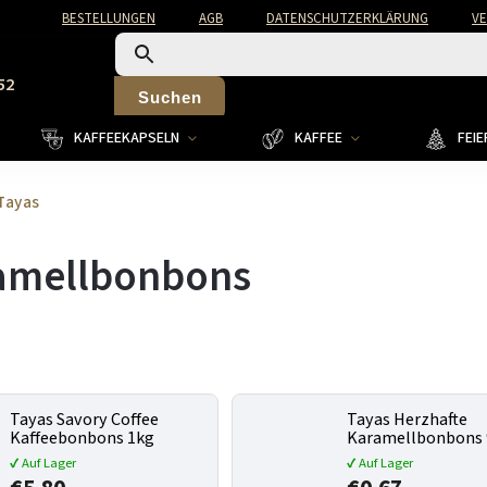
BESTELLUNGEN
AGB
DATENSCHUTZERKLÄRUNG
V
52
Suchen
KAFFEEKAPSELN
KAFFEE
FEI
Tayas
amellbonbons
Tayas Savory Coffee
Tayas Herzhafte
Kaffeebonbons 1kg
Karamellbonbons
✔ Auf Lager
✔ Auf Lager