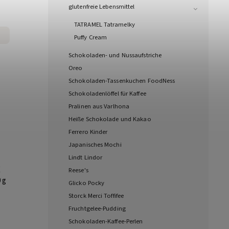
glutenfreie Lebensmittel
TATRAMEL Tatramelky
Puffy Cream
Schokoladen- und Nussaufstriche
Oreo
Schokoladen-Tassenkuchen FoodNess
Schokoladenlöffel für Kaffee
Pralinen aus Varlhona
Heiße Schokolade und Kakao
Ferrero Kinder
Japanisches Mochi
Lindt Lindor
X
Reese's
 g
Glicko Pocky
Storck Merci Toffifee
Fruchtgelee-Pudding
Schokoladen-Kaffee-Perlen