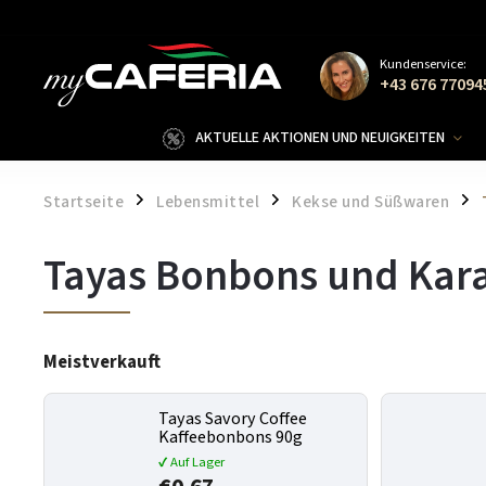
Kundenservice:
+43 676 77094
AKTUELLE AKTIONEN UND NEUIGKEITEN
Startseite
Lebensmittel
Kekse und Süßwaren
/
/
/
Tayas Bonbons und Kar
Meistverkauft
Tayas Savory Coffee
Kaffeebonbons 90g
✔ Auf Lager