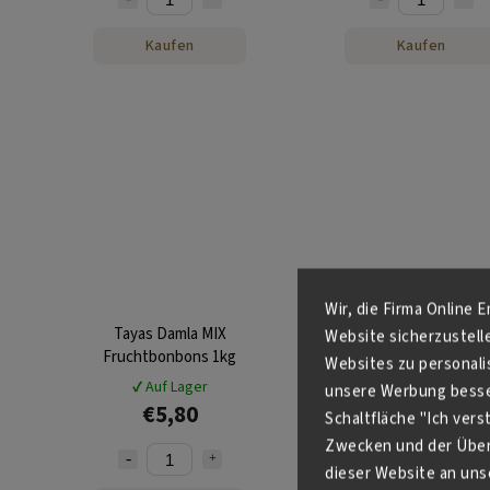
Kaufen
Kaufen
Wir, die Firma Online 
Tayas Damla MIX
Tayas Damla Coffee
Website sicherzustell
Fruchtbonbons 1kg
Kaffeebonbons 1kg
Websites zu personali
✔ Auf Lager
✔ Auf Lager
unsere Werbung besser
€5,80
€5,80
Schaltfläche "Ich ver
Zwecken und der Über
dieser Website an unse