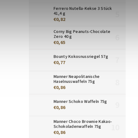
Ferrero Nutella-Kekse 3 Stück
41,4 g
€0,82
Corny Big Peanuts-Chocolate
Zero 40 g
€0,65
Bounty Kokosnussriegel 57g
€0,77
Manner Neapolitanische
Haselnusswaffeln 75g
€0,86
Manner Schoko Waffeln 75g
€0,86
Manner Choco Brownie Kakao-
Schokoladenwaffeln 75g
€0,86