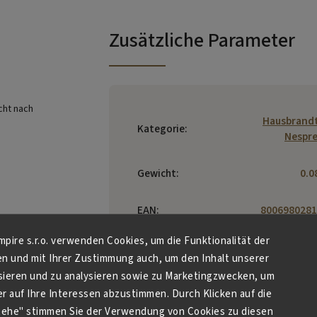
Zusätzliche Parameter
cht
nach
Hausbrandt
Kategorie
:
Nespr
Gewicht
:
0.0
EAN
:
8006980281
Empire s.r.o. verwenden Cookies, um die Funktionalität der
Hausbra
en und mit Ihrer Zustimmung auch, um den Inhalt unserer
Trieste 
sieren und zu analysieren sowie zu Marketingzwecken, um
S.p.A.
Hersteller
:
Foscarini,
 auf Ihre Interessen abzustimmen. Durch Klicken auf die
31040 Ner
stehe" stimmen Sie der Verwendung von Cookies zu diesen