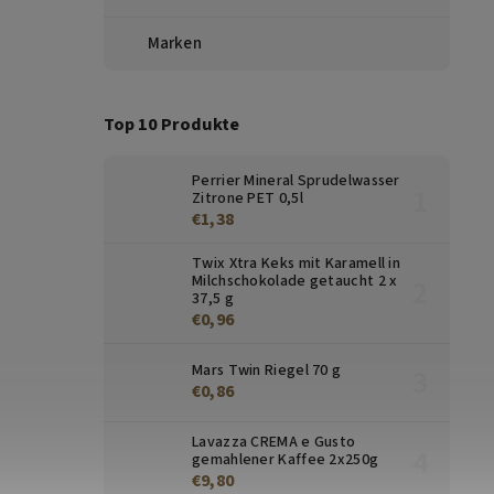
Marken
Top 10 Produkte
Perrier Mineral Sprudelwasser
Zitrone PET 0,5l
€1,38
Twix Xtra Keks mit Karamell in
Milchschokolade getaucht 2 x
37,5 g
€0,96
Mars Twin Riegel 70 g
€0,86
Lavazza CREMA e Gusto
gemahlener Kaffee 2x250g
€9,80