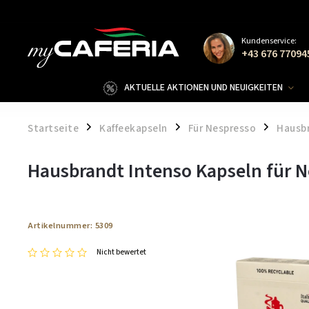
Kundenservice:
+43 676 77094
AKTUELLE AKTIONEN UND NEUIGKEITEN
Startseite
Kaffeekapseln
Für Nespresso
Hausb
/
/
/
Hausbrandt Intenso Kapseln für N
Artikelnummer:
5309
Nicht bewertet