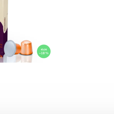
€5,56
–18 %