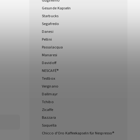
Guglielmo
Gesunde Kapseln
Starbucks
Segafredo
Danesi
Pellini
Passalacqua
Manaresi
Davidoff
NESCAFÉ®
Testbox
Vergnano
Dallmayr
Tchibo
Zicaffe
Bazzara
Saquella
Chicco d'Oro Kaffeekapseln für Nespresso®