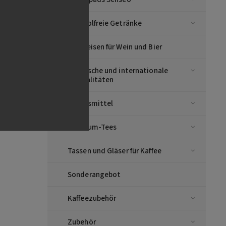
lia,
taly
Alkoholfreie Getränke
Vorspeisen für Wein und Bier
Asiatische und internationale
Spezialitäten
Lebensmittel
Premium-Tees
Tassen und Gläser für Kaffee
Sonderangebot
Kaffeezubehör
Zubehör