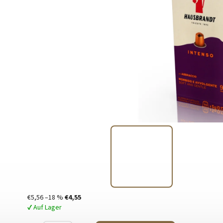
€5,56
–18 %
€4,55
✔ Auf Lager