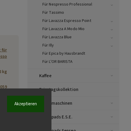
Für Nespresso Professional
Für Tassimo
Für Lavazza Espresso Point
Für Lavazza A Modo Mio
Für Lavazza Blue
Für Illy
 für
Für Epica by Hausbrandt
esso
Für L'OR BARISTA
8 kg
Kaffee
059
Feiertagskollektion
ndt
Kaffeemaschinen
Akzeptieren
1892
, Via
Kaffeepads E.S.E.
 52,
vesa
Kaffeepads Senseo