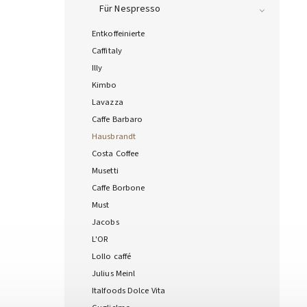
Für Nespresso
Entkoffeinierte
Caffitaly
Illy
Kimbo
Lavazza
Caffe Barbaro
Hausbrandt
Costa Coffee
Musetti
Caffe Borbone
Must
Jacobs
L'OR
Lollo caffé
Julius Meinl
Italfoods Dolce Vita