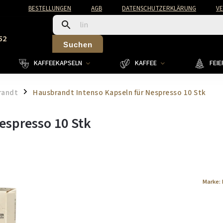
BESTELLUNGEN
AGB
DATENSCHUTZERKLÄRUNG
V
52
Suchen
KAFFEEKAPSELN
KAFFEE
FEI
randt
Hausbrandt Intenso Kapseln für Nespresso 10 Stk
/
espresso 10 Stk
Marke: