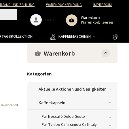
ERSAND UND ZAHLUNG
WARENRÜCKSENDUNG
IMPRESSUM
Warenkorb
Login
Warenkorb leeren
ERTAGSKOLLEKTION
KAFFEEMASCHINEN
KAFF
Warenkorb
Kategorien
Aktuelle Aktionen und Neuigkeiten
Kaffeekapseln
Hausbrandt
Für Nescafé Dolce Gusto
Für Tchibo Cafissimo a Caffitaly