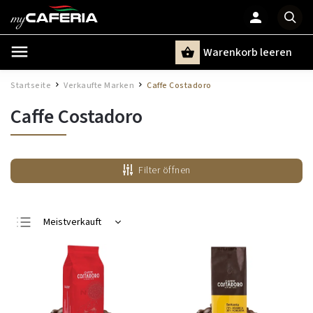
Warenkorb leeren
Suchen
Startseite
Verkaufte Marken
Caffe Costadoro
/
/
Caffe Costadoro
Filter öffnen
Meistverkauft
Günstigste
Teuerste
Alphabetisch