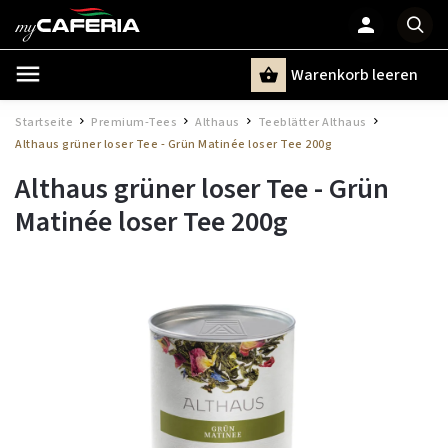
Warenkorb leeren
Suchen
Startseite
Premium-Tees
Althaus
Teeblätter Althaus
/
/
/
/
Althaus grüner loser Tee - Grün Matinée loser Tee 200g
Althaus grüner loser Tee - Grün
Matinée loser Tee 200g