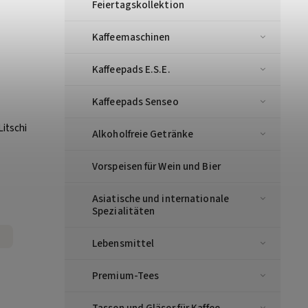
Feiertagskollektion
Kaffeemaschinen
Kaffeepads E.S.E.
Kaffeepads Senseo
Litschi
Alkoholfreie Getränke
Vorspeisen für Wein und Bier
Asiatische und internationale
Spezialitäten
Lebensmittel
Premium-Tees
Tassen und Gläser für Kaffee