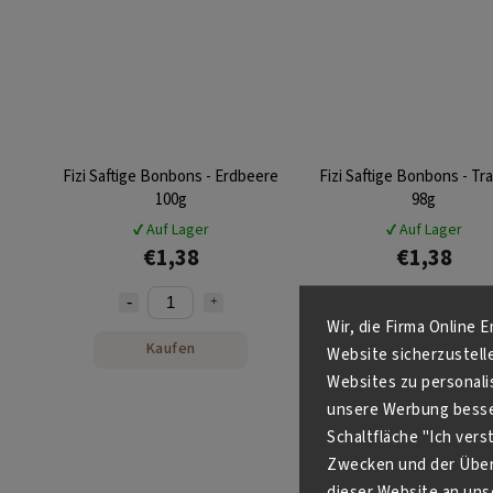
Fizi Saftige Bonbons - Erdbeere
Fizi Saftige Bonbons - T
100g
98g
✔ Auf Lager
✔ Auf Lager
€1,38
€1,38
Wir, die Firma Online 
Kaufen
Kaufen
Website sicherzustell
Websites zu personali
unsere Werbung besser
Schaltfläche "Ich ver
Zwecken und der Über
dieser Website an unse