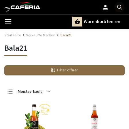
Warenkorb leeren
Suchen
Startseite
Verkaufte Marken
Bala21
/
/
Bala21
Filter öffnen
Meistverkauft
Günstigste
Teuerste
Alphabetisch