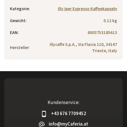
Kategorie
:
Illy Iper Espresso Kaffeekapseln
Gewicht
:
0.12 kg
EAN
:
8003753185613
illycaffe S.p.A., Via Flavia 110, 34147
Hersteller
:
Trieste, Italy
Kundenservice:
+43 676 7709452
info@myCaferia.at