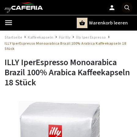
Warenkorb leeren
Suchen
Startseite
Kaffeekapseln
Für Illy
Illy Iper Espresso
/
/
/
/
ILLY IperEspresso Monoarabica Brazil 100% Arabica Kaffeekapseln 18
Stück
ILLY IperEspresso Monoarabica
Brazil 100% Arabica Kaffeekapseln
18 Stück