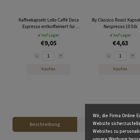
Kaffeekapseln Lollo Caffé Deca
Illy Classico Roast Kapsel
Espresso entkoffeiniert für
Nespresso 10 Stk
NESPRESSO® 30 Stück
✔ Auf Lager
✔ Auf Lager
€9,05
€4,63
Kaufen
Kaufen
Wir, die Firma Online 
Website sicherzustell
Beschreibung
Diskussion
Websites zu personali
unsere Werbung besser