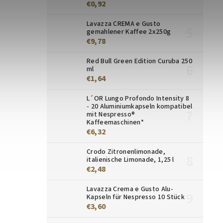
€0,92
Lavazza CREMA e Gusto
gemahlener Kaffee 2x250g
€9,78
Red Bull Green Edition Curuba 250
ml
€1,64
L´OR Lungo Profondo Intensity 8
- 20 Aluminiumkapseln kompatibel
mit Nespresso®
Kaffeemaschinen*
€6,32
Crodo Zitronenlimonade,
italienische Limonade, 1,25 l
€2,48
Lavazza Crema e Gusto Alu-
Kapseln für Nespresso 10 Stück
€3,60