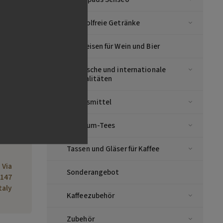
Alkoholfreie Getränke
Vorspeisen für Wein und Bier
Asiatische und internationale
Spezialitäten
esso
Lebensmittel
8 kg
Premium-Tees
142
Tassen und Gläser für Kaffee
, Via
Sonderangebot
4147
taly
Kaffeezubehör
Zubehör