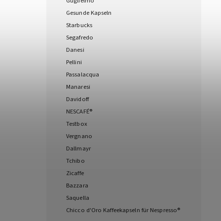
Guglielmo
Gesunde Kapseln
Starbucks
Segafredo
Danesi
Pellini
Passalacqua
Manaresi
Davidoff
NESCAFÉ®
Testbox
Vergnano
Dallmayr
Tchibo
Zicaffe
Bazzara
Saquella
Chicco d'Oro Kaffeekapseln für Nespresso®