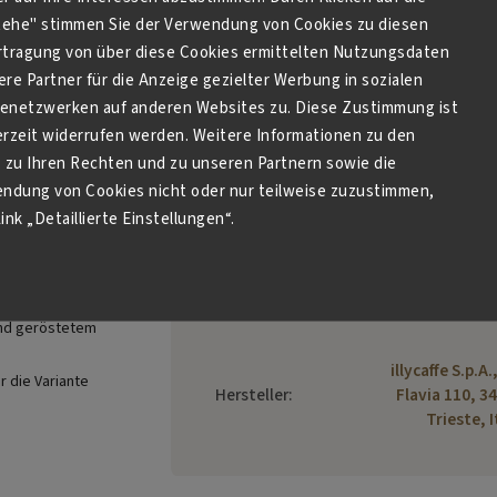
stehe" stimmen Sie der Verwendung von Cookies zu diesen
tragung von über diese Cookies ermittelten Nutzungsdaten
Zusätzliche Parameter
re Partner für die Anzeige gezielter Werbung in sozialen
netzwerken auf anderen Websites zu. Diese Zustimmung ist
derzeit widerrufen werden. Weitere Informationen zu den
 10 Stk
zu Ihren Rechten und zu unseren Partnern sowie die
mit einem
endung von Cookies nicht oder nur teilweise zuzustimmen,
Kategorie
:
Illy für Nespr
ink „Detaillierte Einstellungen“.
r entkoffeinierten
Gewicht
:
0.0
aus.
EAN
:
8003753168
und geröstetem
illycaffe S.p.A.
r die Variante
Hersteller
:
Flavia 110, 3
Trieste, I