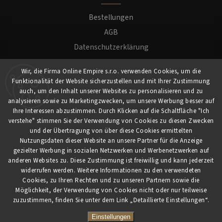
Bestellungen
AGB
Datenschutzerklärung
Versand und Zahlung
Wir, die Firma Online Empire s.r.o. verwenden Cookies, um die
Warenrücksendung
Funktionalität der Website sicherzustellen und mit Ihrer Zustimmung
Impressum
auch, um den Inhalt unserer Websites zu personalisieren und zu
analysieren sowie zu Marketingzwecken, um unsere Werbung besser auf
Ihre Interessen abzustimmen. Durch Klicken auf die Schaltfläche "Ich
Für Kunden
verstehe" stimmen Sie der Verwendung von Cookies zu diesen Zwecken
und der Übertragung von über diese Cookies ermittelten
Nutzungsdaten dieser Website an unsere Partner für die Anzeige
Mein Konto
gezielter Werbung in sozialen Netzwerken und Werbenetzwerken auf
Registrierung
anderen Websites zu. Diese Zustimmung ist freiwillig und kann jederzeit
widerrufen werden. Weitere Informationen zu den verwendeten
Anmeldung
Cookies, zu Ihren Rechten und zu unseren Partnern sowie die
Möglichkeit, der Verwendung von Cookies nicht oder nur teilweise
zuzustimmen, finden Sie unter dem Link „Detaillierte Einstellungen“.
Copyright 2026
myCaferia.at
. Alle Rechte vorbehalten.
Vytvořil
Shoptet
| Design
Shoptak.cz
Einstellungen