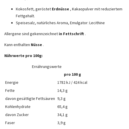
Kokosfett, geröstet
Erdnüsse
, Kakaopulver mit reduziertem
Fettgehalt.
Speisesalz, natürliches Aroma, Emulgator: Lecithine
Allergene sind gekennzeichnet
in Fettschrift
.
Kann enthalten
Nüsse
.
Nährwerte pro 100g:
Ernährungswerte
pro 100 g
Energie
1782 kJ / 424 kcal
Fette
14,3 g
davon gesättigte Fettsäuren
9,3 g
Kohlenhydrate
65,4 g
davon Zucker
34,1 g
Faser
3,9 g