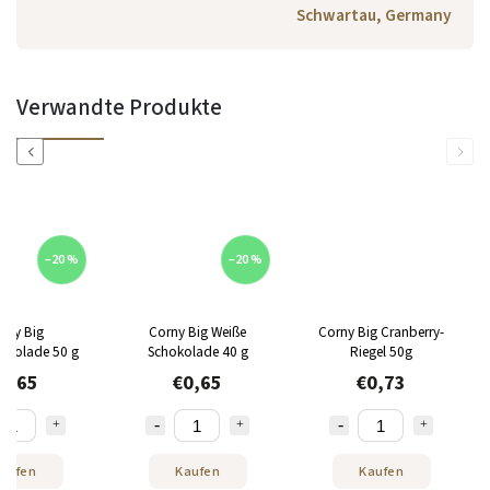
Schwartau, Germany
Verwandte Produkte
Previous
Next
–20 %
–20 %
rny Big
Corny Big Weiße
Corny Big Cranberry-
hokolade 50 g
Schokolade 40 g
Riegel 50g
0,65
€0,65
€0,73
aufen
Kaufen
Kaufen