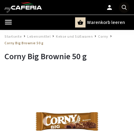
Warenkorb leeren
Suchen
Startseite
Lebensmittel
Kekse und Süßwaren
Corny
/
/
/
/
Corny Big Brownie 50 g
Corny Big Brownie 50 g