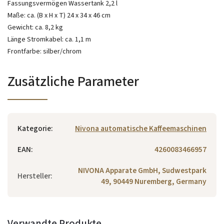
Fassungsvermögen Wassertank 2,2 l
Maße: ca. (B x H x T) 24 x 34 x 46 cm
Gewicht: ca. 8,2 kg
Länge Stromkabel: ca. 1,1 m
Frontfarbe: silber/chrom
Zusätzliche Parameter
Kategorie
:
Nivona automatische Kaffeemaschinen
EAN
:
4260083466957
NIVONA Apparate GmbH, Sudwestpark
Hersteller
:
49, 90449 Nuremberg, Germany
Verwandte Produkte