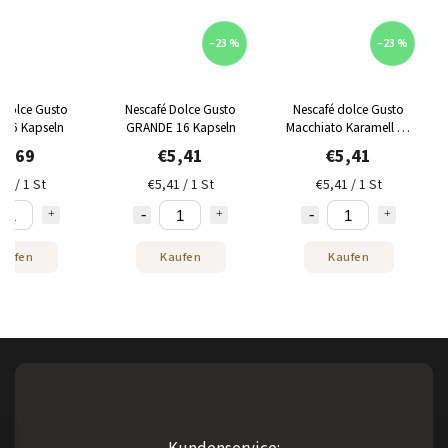
–23 %
–23 %
 Dolce Gusto
Nescafé Dolce Gusto
Nescafé dolce Gusto
16 Kapseln
GRANDE 16 Kapseln
Macchiato Karamell 16
Kapseln
5,69
€5,41
€5,41
69 / 1 St
€5,41 / 1 St
€5,41 / 1 St
aufen
Kaufen
Kaufen