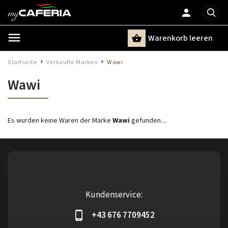
Warenkorb leeren
Suchen
Startseite
Verkaufte Marken
Wawi
/
/
Wawi
Es wurden keine Waren der Marke
Wawi
gefunden....
Kundenservice:
+43 676 7709452