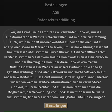
Bestellungen
AGB
Datenschutzerklärung
Versand und Zahlung
Wir, die Firma Online Empire s.r.o. verwenden Cookies, um die
Warenrücksendung
Funktionalität der Website sicherzustellen und mit Ihrer Zustimmung
Impressum
auch, um den Inhalt unserer Websites zu personalisieren und zu
analysieren sowie zu Marketingzwecken, um unsere Werbung besser auf
Ihre Interessen abzustimmen. Durch Klicken auf die Schaltfläche "Ich
Für Kunden
verstehe" stimmen Sie der Verwendung von Cookies zu diesen Zwecken
und der Übertragung von über diese Cookies ermittelten
Nutzungsdaten dieser Website an unsere Partner für die Anzeige
Mein Konto
gezielter Werbung in sozialen Netzwerken und Werbenetzwerken auf
Registrierung
anderen Websites zu. Diese Zustimmung ist freiwillig und kann jederzeit
widerrufen werden. Weitere Informationen zu den verwendeten
Anmeldung
Cookies, zu Ihren Rechten und zu unseren Partnern sowie die
Möglichkeit, der Verwendung von Cookies nicht oder nur teilweise
zuzustimmen, finden Sie unter dem Link „Detaillierte Einstellungen“.
Copyright 2026
myCaferia.at
. Alle Rechte vorbehalten.
Vytvořil
Shoptet
| Design
Shoptak.cz
Einstellungen