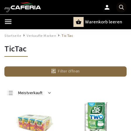
Warenkorb leeren
Suchen
Startseite
Verkaufte Marken
TicTac
/
/
TicTac
Filter öffnen
Meistverkauft
Günstigste
Teuerste
Alphabetisch