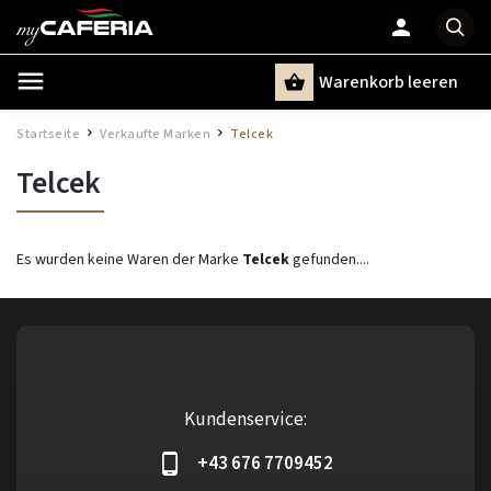
Warenkorb leeren
Suchen
Startseite
Verkaufte Marken
Telcek
/
/
Telcek
Es wurden keine Waren der Marke
Telcek
gefunden....
Kundenservice:
+43 676 7709452