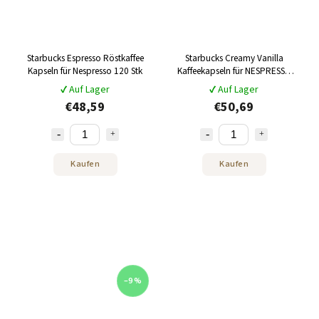
Starbucks Espresso Röstkaffee
Starbucks Creamy Vanilla
Kapseln für Nespresso 120 Stk
Kaffeekapseln für NESPRESSO
120 Stück
✔ Auf Lager
✔ Auf Lager
€48,59
€50,69
Kaufen
Kaufen
–9 %