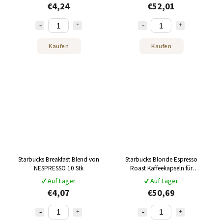
€4,24
€52,01
Kaufen
Kaufen
Starbucks Breakfast Blend von
Starbucks Blonde Espresso
NESPRESSO 10 Stk
Roast Kaffeekapseln für
Nespresso, 120 Stück
✔ Auf Lager
✔ Auf Lager
€4,07
€50,69