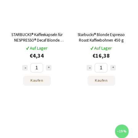
STARBUCKS® Kaffeekapseln für
Starbucks® Blonde Espresso
NESPRESSO® Decaf Blonde
Roast Kaffeebohnen 450 g
Espresso Roast 10 Stk
✔ Auf Lager
✔ Auf Lager
€4,34
€16,38
Kaufen
Kaufen
–19 %