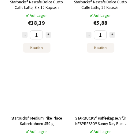
Starbucks® Nescafe Dolce Gusto
Starbucks® Nescafe Dolce Gusto
Caffe Latte, 3 x 12 Kapseln
Caffe Latte, 12 Kapseln
✔ Auf Lager
✔ Auf Lager
€18,19
€5,88
Kaufen
Kaufen
Starbucks® Medium Pike Place
STARBUCKS® Kaffeekapseln für
Kaffeebohnen 450 g
NESPRESSO® Sunny Day Blend
LUNGO 10 Stk
✔ Auf Lager
✔ Auf Lager