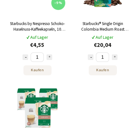
–9 %
Starbucks by Nespresso Schoko-
Starbucks® Single Origin
Haselnuss-Kaffeekapseln, 10
Colombia Medium Roast
Stück
Kaffeebohnen 450 g
✔ Auf Lager
✔ Auf Lager
€4,55
€20,04
Kaufen
Kaufen