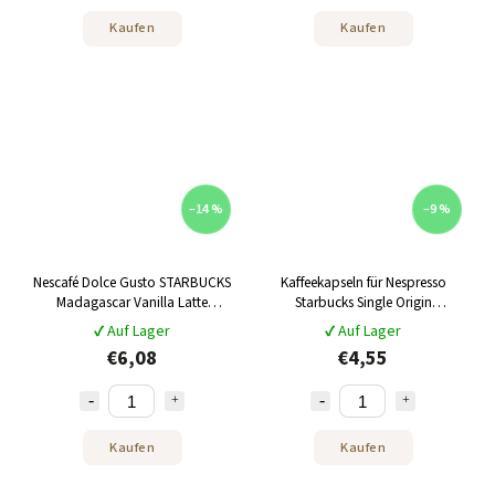
Kaufen
Kaufen
–14 %
–9 %
Nescafé Dolce Gusto STARBUCKS
Kaffeekapseln für Nespresso
Madagascar Vanilla Latte
Starbucks Single Origin
Macchiato 12 Kapseln
Kolumbien 10 Stk
✔ Auf Lager
✔ Auf Lager
€6,08
€4,55
Kaufen
Kaufen