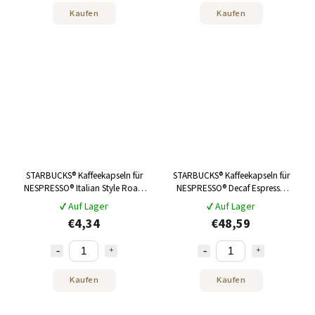
Kaufen
Kaufen
STARBUCKS® Kaffeekapseln für
STARBUCKS® Kaffeekapseln für
NESPRESSO® Italian Style Roast
NESPRESSO® Decaf Espresso
10 Stk
Roast 120 Stück
✔ Auf Lager
✔ Auf Lager
€4,34
€48,59
Kaufen
Kaufen