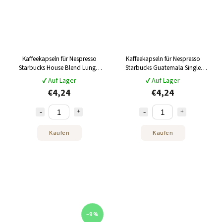
Kaffeekapseln für Nespresso
Kaffeekapseln für Nespresso
Starbucks House Blend Lungo
Starbucks Guatemala Single
10 Stk
Origin 10 Stk
✔ Auf Lager
✔ Auf Lager
€4,24
€4,24
Kaufen
Kaufen
–9 %