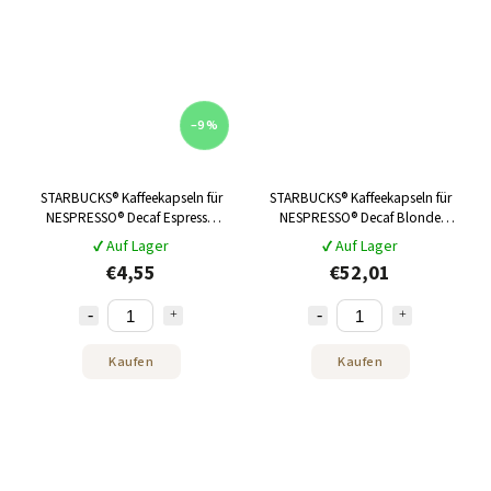
–9 %
STARBUCKS® Kaffeekapseln für
STARBUCKS® Kaffeekapseln für
NESPRESSO® Decaf Espresso
NESPRESSO® Decaf Blonde
Röstung 10 Stk
Espresso Roast 120 Stück
✔ Auf Lager
✔ Auf Lager
€4,55
€52,01
Kaufen
Kaufen