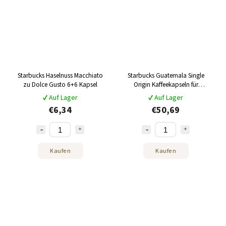
Starbucks Haselnuss Macchiato
Starbucks Guatemala Single
zu Dolce Gusto 6+6 Kapsel
Origin Kaffeekapseln für
Nespresso 120 Stück
✔ Auf Lager
✔ Auf Lager
€6,34
€50,69
Kaufen
Kaufen