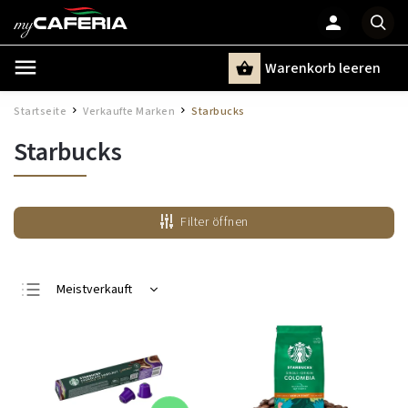
Warenkorb leeren
Suchen
Startseite
Verkaufte Marken
Starbucks
/
/
Starbucks
Filter öffnen
Meistverkauft
Günstigste
Teuerste
Alphabetisch