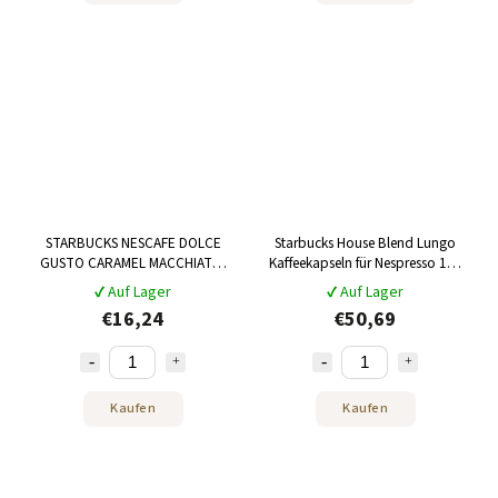
STARBUCKS NESCAFE DOLCE
Starbucks House Blend Lungo
GUSTO CARAMEL MACCHIATO,
Kaffeekapseln für Nespresso 120
3x12 Kapseln
Stück
✔ Auf Lager
✔ Auf Lager
€16,24
€50,69
Kaufen
Kaufen