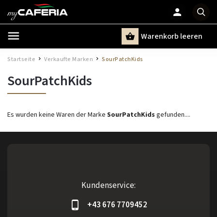
Warenkorb leeren
Suchen
Startseite
Verkaufte Marken
SourPatchKids
/
/
SourPatchKids
Es wurden keine Waren der Marke
SourPatchKids
gefunden....
Kundenservice:
+43 676 7709452