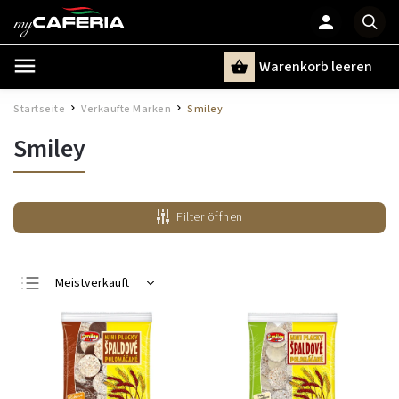
Warenkorb leeren
Suchen
Startseite
Verkaufte Marken
Smiley
/
/
Smiley
Filter öffnen
Meistverkauft
Günstigste
Teuerste
Alphabetisch