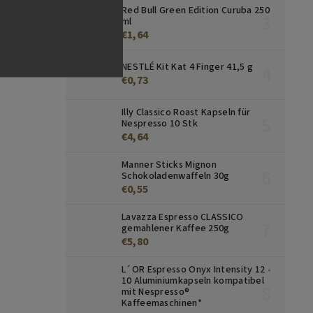
Red Bull Green Edition Curuba 250
ml
€1,64
NESTLÉ Kit Kat 4 Finger 41,5 g
€0,73
Illy Classico Roast Kapseln für
Nespresso 10 Stk
€4,64
Manner Sticks Mignon
Schokoladenwaffeln 30g
€0,55
Lavazza Espresso CLASSICO
gemahlener Kaffee 250g
€5,80
L´OR Espresso Onyx Intensity 12 -
10 Aluminiumkapseln kompatibel
mit Nespresso®
Kaffeemaschinen*