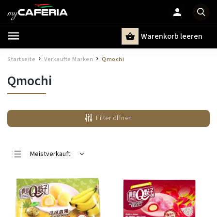
Warenkorb leeren
Suchen
Startseite
Verkaufte Marken
Qmochi
/
/
Qmochi
Filter öffnen
Meistverkauft
Günstigste
Teuerste
Alphabetisch