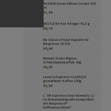
Red Bull Green Edition Curuba 250
ml
€1,64
NESTLÉ Kit Kat 4 Finger 41,5 g
€0,73
Illy Classico Roast Kapseln für
Nespresso 10 Stk
€4,64
Manner Sticks Mignon
Schokoladenwaffeln 30g
€0,55
Lavazza Espresso CLASSICO
gemahlener Kaffee 250g
€5,80
L´OR Espresso Onyx Intensity 12 -
10 Aluminiumkapseln kompatibel
mit Nespresso®
Kaffeemaschinen*