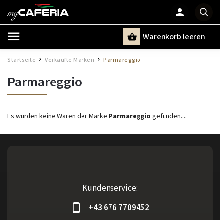
Warenkorb leeren
Suchen
Startseite
Verkaufte Marken
Parmareggio
/
/
Parmareggio
Es wurden keine Waren der Marke
Parmareggio
gefunden....
Kundenservice:
+43 676 7709452