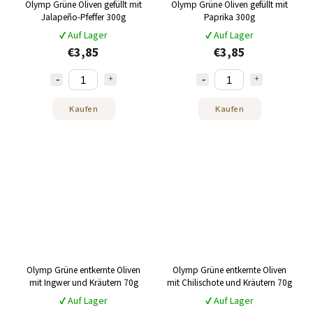
Olymp Grüne Oliven gefüllt mit
Olymp Grüne Oliven gefüllt mit
Jalapeño-Pfeffer 300g
Paprika 300g
✔ Auf Lager
✔ Auf Lager
€3,85
€3,85
Kaufen
Kaufen
Olymp Grüne entkernte Oliven
Olymp Grüne entkernte Oliven
mit Ingwer und Kräutern 70g
mit Chilischote und Kräutern 70g
✔ Auf Lager
✔ Auf Lager