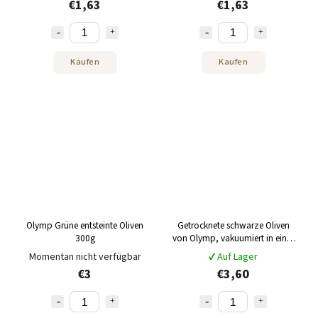
€1,63
€1,63
Kaufen
Kaufen
Olymp Grüne entsteinte Oliven
Getrocknete schwarze Oliven
300g
von Olymp, vakuumiert in einer
Marinade mit nativem Olivenöl
Momentan nicht verfügbar
✔ Auf Lager
extra, 250 g
€3
€3,60