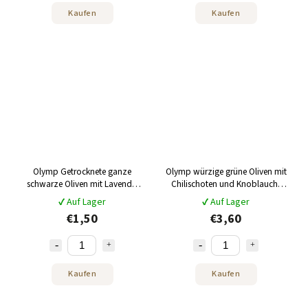
Kaufen
Kaufen
Olymp Getrocknete ganze
Olymp würzige grüne Oliven mit
schwarze Oliven mit Lavendel
Chilischoten und Knoblauch,
und Kräutern 70g
vakuumverpackt 250 g
✔ Auf Lager
✔ Auf Lager
€1,50
€3,60
Kaufen
Kaufen