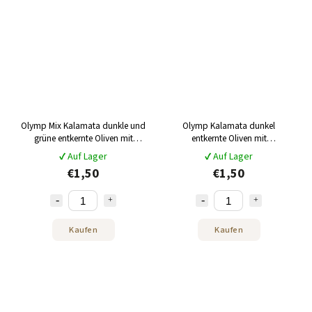
Olymp Mix Kalamata dunkle und
Olymp Kalamata dunkel
grüne entkernte Oliven mit
entkernte Oliven mit
Kräutern 70 g
Orangenschale und Kräutern 70g
✔ Auf Lager
✔ Auf Lager
€1,50
€1,50
Kaufen
Kaufen