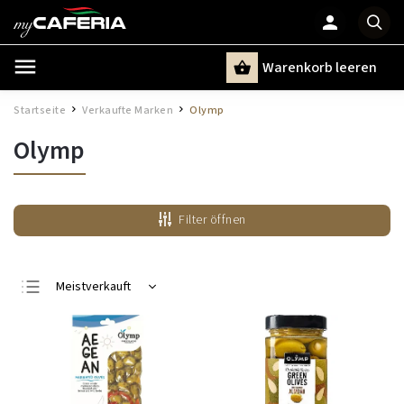
Warenkorb leeren
Suchen
Startseite
Verkaufte Marken
Olymp
/
/
Olymp
Filter öffnen
Meistverkauft
Günstigste
Teuerste
Alphabetisch