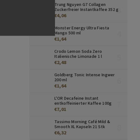
Trung Nguyen G7 Collagen
Zuckerfreier Instantkaffee 352 g
€4,06
Monster Energy Ultra Fiesta
Mango 500 ml
€1,64
Crodo Lemon Soda Zero
Italienische Limonade 1 l
€2,48
Goldberg Tonic Intense Ingwer
200 ml
€1,64
L'OR Decafeine Instant
entkoffeinierter Kaffee 100g
€7,01
Tassimo Morning Café Mild &
Smooth XL Kapseln 21 Stk
€6,32