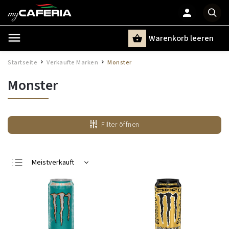
Warenkorb leeren
Suchen
Startseite
Verkaufte Marken
Monster
/
/
Monster
Filter öffnen
Meistverkauft
Günstigste
Teuerste
Alphabetisch