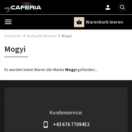
Warenkorb leeren
Suchen
Startseite
Verkaufte Marken
Mogyi
/
/
Mogyi
Es wurden keine Waren der Marke
Mogyi
gefunden....
Kundenservice:
+43 676 7709452