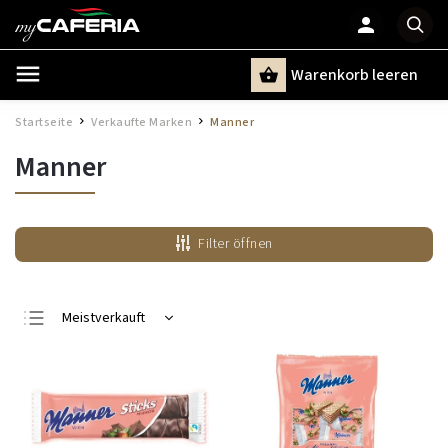
Warenkorb leeren
Suchen
Startseite
Verkaufte Marken
Manner
/
/
Manner
Filter öffnen
Meistverkauft
Günstigste
Teuerste
Alphabetisch