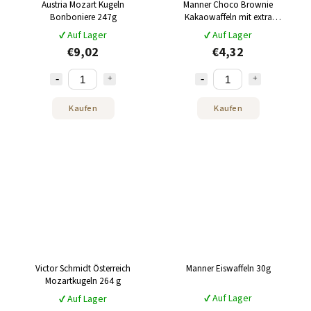
Austria Mozart Kugeln
Manner Choco Brownie
Bonboniere 247g
Kakaowaffeln mit extra
Schokoladencreme 400g
✔ Auf Lager
✔ Auf Lager
€9,02
€4,32
Kaufen
Kaufen
Victor Schmidt Österreich
Manner Eiswaffeln 30g
Mozartkugeln 264 g
✔ Auf Lager
✔ Auf Lager