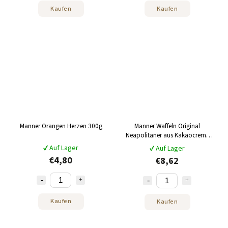
Kaufen
Kaufen
Manner Orangen Herzen 300g
Manner Waffeln Original
Neapolitaner aus Kakaocreme
mit Haselnüssen
✔ Auf Lager
✔ Auf Lager
Geschenkpackung 8 x75g
€4,80
€8,62
Kaufen
Kaufen