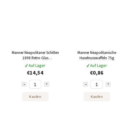
Manner Neapolitaner Schitten
Manner Neapolitanische
1898 Retro Glas
Haselnusswaffeln 75g
Kakaocremewaffeln mit
✔ Auf Lager
✔ Auf Lager
Haselnüssen Geschenkbox 600g
€14,54
€0,86
Kaufen
Kaufen