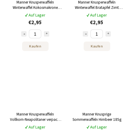
Manner Knusperwaffeln
Manner Knusperwaffeln
Winterwaffel Kokosmakrone
Winterwaffel Bratapfel Zimt
185g
185g
✔ Auf Lager
✔ Auf Lager
€2,95
€2,95
Kaufen
Kaufen
Manner Knusperwaffeln
Manner Knusprige
Vollkorn-Neapolitaner verpackt
Sommerwaffeln Himbeer 185g
300g
✔ Auf Lager
✔ Auf Lager