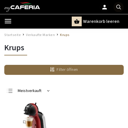
Warenkorb leeren
Suchen
Startseite
Verkaufte Marken
Krups
/
/
Krups
Filter öffnen
Meistverkauft
Günstigste
Teuerste
Alphabetisch