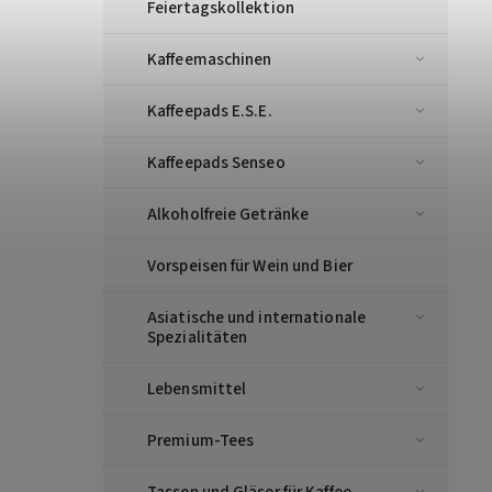
Feiertagskollektion
Kaffeemaschinen
Kaffeepads E.S.E.
Kaffeepads Senseo
Alkoholfreie Getränke
Vorspeisen für Wein und Bier
Asiatische und internationale
Spezialitäten
Lebensmittel
Premium-Tees
Tassen und Gläser für Kaffee