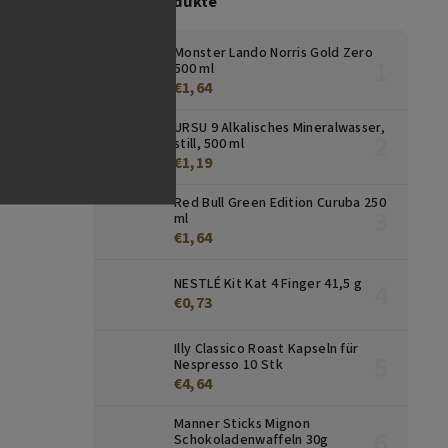
Top 10 Produkte
Monster Lando Norris Gold Zero
500 ml
€1,64
URSU 9 Alkalisches Mineralwasser,
still, 500 ml
€1,19
Red Bull Green Edition Curuba 250
ml
€1,64
NESTLÉ Kit Kat 4 Finger 41,5 g
€0,73
Illy Classico Roast Kapseln für
Nespresso 10 Stk
€4,64
Manner Sticks Mignon
Schokoladenwaffeln 30g