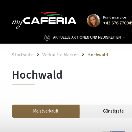
Kundenservice:
+43 676 77094
AKTUELLE AKTIONEN UND NEUIGKEITEN
Startseite
Verkaufte Marken
Hochwald
/
/
Hochwald
Meistverkauft
Günstigste