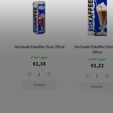
Hochwald Eiskaffee Dose 250 ml
Hochwald Eiskaffee Eisk
500 ml
✔ Auf Lager
✔ Auf Lager
€1,38
€1,22
Kaufen
Kaufen