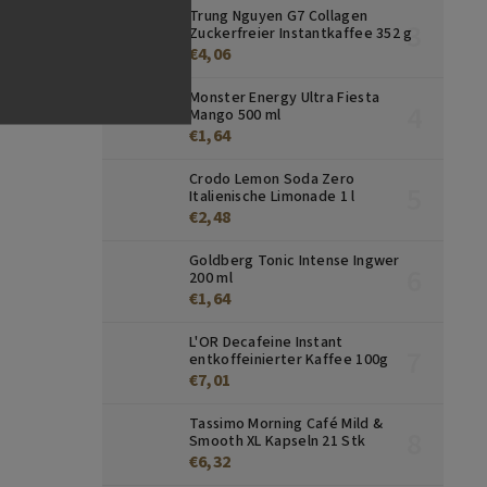
Trung Nguyen G7 Collagen
Zuckerfreier Instantkaffee 352 g
€4,06
Monster Energy Ultra Fiesta
Mango 500 ml
€1,64
Crodo Lemon Soda Zero
Italienische Limonade 1 l
€2,48
Goldberg Tonic Intense Ingwer
200 ml
€1,64
L'OR Decafeine Instant
entkoffeinierter Kaffee 100g
€7,01
Tassimo Morning Café Mild &
Smooth XL Kapseln 21 Stk
€6,32